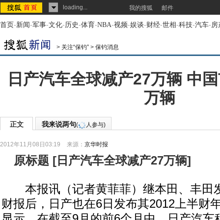
loading...
我的搜狐
邮件
首页
-
新闻
-
军事
-
文化
-
历史
-
体育
-
NBA
-
视频
-
娱谈
-
财经
-
世相
-
科技
-
汽车
-
房
>
关注“保钓”
>
保钓消息
日产汽车全球减产27万辆 中国市
万辆
正文
我来说两句
(
人参与)
2012年11月08日03:19
来源：
京华时报
原标题
[
日产汽车全球减产27万辆
]
本报讯（记者黄菲菲）继本田、丰田发布
财报后，日产也在6日发布其2012上半财
显示，在截至9月的前6个月中，日产汽车税