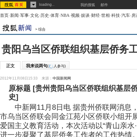
loading...
我的搜狐
邮件
首页
-
新闻
-
军事
-
文化
-
历史
-
体育
-
NBA
-
视频
-
娱谈
-
财经
-
世相
-
科技
-
汽车
-
房
>
综合
贵阳乌当区侨联组织基层侨务
正文
我来说两句
(
人参与)
2012年11月08日15:33
来源：
中国新闻网
原标题
[
贵州贵阳乌当区侨联组织基层
史
]
中新网11月8日电 据贵州侨联网消息
市乌当区侨联会同金江苑小区侨联小组开
爱国主义教育活动，本次活动以“青山亲水·
进一步凝聚了基层侨务工作者的工作热情