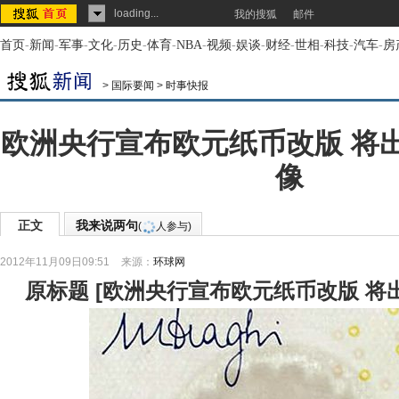
loading...
我的搜狐
邮件
首页
-
新闻
-
军事
-
文化
-
历史
-
体育
-
NBA
-
视频
-
娱谈
-
财经
-
世相
-
科技
-
汽车
-
房
>
国际要闻
>
时事快报
欧洲央行宣布欧元纸币改版 将
像
正文
我来说两句
(
人参与)
2012年11月09日09:51
来源：
环球网
原标题
[
欧洲央行宣布欧元纸币改版 将