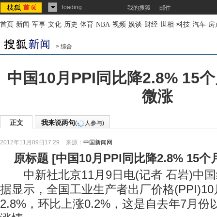
loading...
我的搜狐
邮件
首页
-
新闻
-
军事
-
文化
-
历史
-
体育
-
NBA
-
视频
-
娱谈
-
财经
-
世相
-
科技
-
汽车
-
房
>
综合
中国10月PPI同比降2.8% 1
微涨
正文
我来说两句
(
人参与)
2012年11月09日17:29
来源：
中国新闻网
原标题
[
中国10月PPI同比降2.8% 1
中新社北京11月9日电(记者 石岩)中国
据显示，全国工业生产者出厂价格(PPI)1
2.8%，环比上涨0.2%，这是自去年7月份