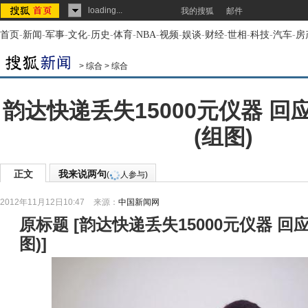
loading...
我的搜狐
邮件
首页
-
新闻
-
军事
-
文化
-
历史
-
体育
-
NBA
-
视频
-
娱谈
-
财经
-
世相
-
科技
-
汽车
-
房
>
综合
>
综合
韵达快递丢失15000元仪器 
(组图)
正文
我来说两句
(
人参与)
2012年11月12日10:47
来源：
中国新闻网
原标题
[
韵达快递丢失15000元仪器 回
图)
]