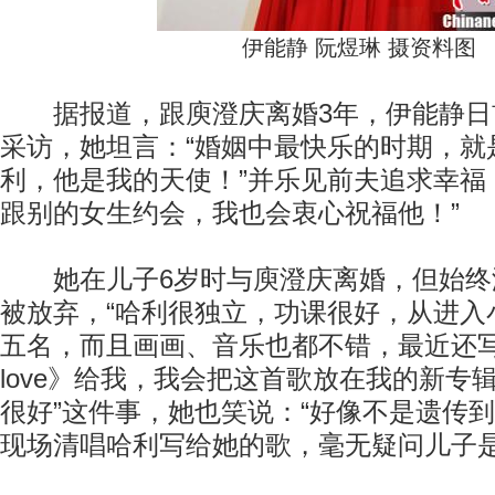
伊能静 阮煜琳 摄资料图
据报道，跟庾澄庆离婚3年，伊能静日
采访，她坦言：“婚姻中最快乐的时期，就
利，他是我的天使！”并乐见前夫追求幸福
跟别的女生约会，我也会衷心祝福他！”
她在儿子6岁时与庾澄庆离婚，但始终
被放弃，“哈利很独立，功课很好，从进入
五名，而且画画、音乐也都不错，最近还写歌《C
love》给我，我会把这首歌放在我的新专辑
很好”这件事，她也笑说：“好像不是遗传到
现场清唱哈利写给她的歌，毫无疑问儿子