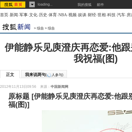
loading...
我的搜狐
邮件
首页
-
新闻
-
军事
-
文化
-
历史
-
体育
-
NBA
-
视频
-
娱谈
-
财经
-
世相
-
科技
-
汽车
-
房
>
综合
>
综合
伊能静乐见庾澄庆再恋爱:他
我祝福(图)
正文
我来说两句
(
人参与)
2012年11月13日09:56
来源：
中国新闻网
原标题
[
伊能静乐见庾澄庆再恋爱:他跟
福(图)
]