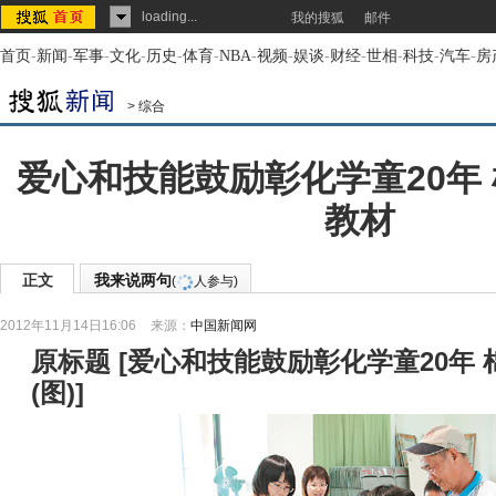
loading...
我的搜狐
邮件
首页
-
新闻
-
军事
-
文化
-
历史
-
体育
-
NBA
-
视频
-
娱谈
-
财经
-
世相
-
科技
-
汽车
-
房
>
综合
爱心和技能鼓励彰化学童20年
教材
正文
我来说两句
(
人参与)
2012年11月14日16:06
来源：
中国新闻网
原标题
[
爱心和技能鼓励彰化学童20年
(图)
]