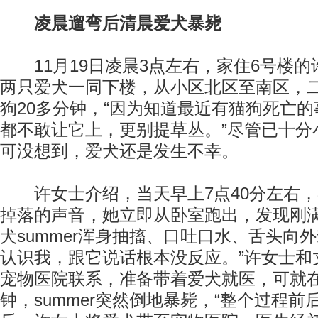
凌晨遛弯后清晨爱犬暴毙
11月19日凌晨3点左右，家住6号楼的
两只爱犬一同下楼，从小区北区至南区，
狗20多分钟，“因为知道最近有猫狗死亡
都不敢让它上，更别提草丛。”尽管已十分
可没想到，爱犬还是发生不幸。
许女士介绍，当天早上7点40分左右，
掉落的声音，她立即从卧室跑出，发现刚
犬summer浑身抽搐、口吐口水、舌头向
认识我，跟它说话根本没反应。”许女士和
宠物医院联系，准备带着爱犬就医，可就
钟，summer突然倒地暴毙，“整个过程前