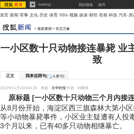
loading...
我的搜狐
邮件
首页
-
新闻
-
军事
-
文化
-
历史
-
体育
-
NBA
-
视频
-
娱谈
-
财经
-
世相
-
科技
-
汽车
-
房
>
最新要闻
>
世态万象
一小区数十只动物接连暴毙 业
致
正文
我来说两句
(
人参与)
2012年11月23日04:18
来源：
京华时报
作者：刘晓旭
原标题
[
一小区数十只动物三个月内接
从8月份开始，海淀区西三旗森林大第小
等小动物暴毙事件，小区业主疑遭有人投
3个月以来，已有40多只动物相继暴亡。