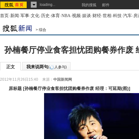
loading...
我的搜狐
邮件
首页
-
新闻
-
军事
-
文化
-
历史
-
体育
-
NBA
-
视频
-
娱谈
-
财经
-
世相
-
科技
-
汽车
-
房
>
综合
孙楠餐厅停业食客担忧团购餐券作废 经
正文
我来说两句
(
人参与)
2012年11月26日15:40
来源：
中国新闻网
原标题
[
孙楠餐厅停业食客担忧团购餐券作废 经理：可延期(图)
]