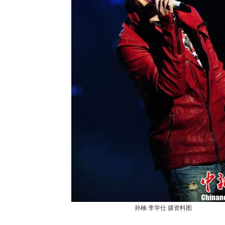
孙楠 李学仕 摄资料图