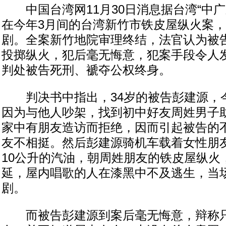
中国台湾网11月30日消息据台湾“中广
在今年3月间的台湾新竹市铁皮屋纵火案，
剧。全案新竹地院审理终结，法官认为被
投掷纵火，犯后毫无悔意，犯案手段令人
判处被告死刑、褫夺公权终身。
判决书中指出，34岁的被告彭建源，今
因为与他人吵架，找到初中好友周姓男子
家中有朋友造访而拒绝，因而引起被告的
友不相挺。然后彭建源骑机车载着女性朋
10公升的汽油，朝周姓朋友的铁皮屋纵火
延，屋内唱歌的人在漆黑中不及逃生，当场
剧。
而被告彭建源到案后毫无悔意，辩称只