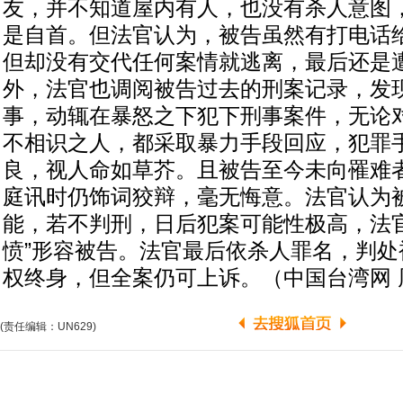
友，并不知道屋内有人，也没有杀人意图
是自首。但法官认为，被告虽然有打电话给
但却没有交代任何案情就逃离，最后还是
外，法官也调阅被告过去的刑案记录，发
事，动辄在暴怒之下犯下刑事案件，无论
不相识之人，都采取暴力手段回应，犯罪
良，视人命如草芥。且被告至今未向罹难
庭讯时仍饰词狡辩，毫无悔意。法官认为
能，若不判刑，日后犯案可能性极高，法官
愤”形容被告。法官最后依杀人罪名，判处
权终身，但全案仍可上诉。（中国台湾网 
(责任编辑：UN629)