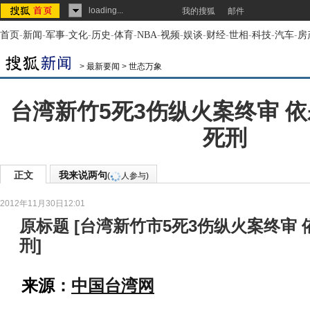
loading...
我的搜狐
邮件
首页
-
新闻
-
军事
-
文化
-
历史
-
体育
-
NBA
-
视频
-
娱谈
-
财经
-
世相
-
科技
-
汽车
-
房
>
最新要闻
>
世态万象
台湾新竹5死3伤纵火案终审 
死刑
正文
我来说两句
(
人参与)
2012年11月30日12:01
原标题
[
台湾新竹市5死3伤纵火案终审
刑
]
来源：
中国台湾网