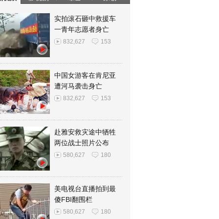
实拍滚石砸中救援车
一青年志愿者身亡
832,627
153
中国女游客在肯尼亚
遭河马袭击身亡
832,627
153
赴雅安救灾途中牺牲
两位战士照片公布
580,627
180
美电视台直播拍到最
傻FBI翻围栏
580,627
180