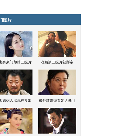
门图片
出身豪门却拍三级片
戏精演三级片获影帝
因嫖娼入狱现在复出
被孙红雷抛弃她入佛门