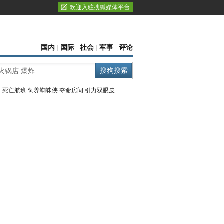
欢迎入驻搜狐媒体平台
国内
|
国际
|
社会
|
军事
|
评论
：
死亡航班
饲养蜘蛛侠
夺命房间
引力双眼皮