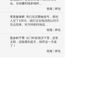
会。当你赚到很多钱时…
转发
|
评论
李英俊律师
哥们充话费输错号，替别
人交了100元，就打过去电话想让对方
充点回来。对方特郁闷地说…
转发
|
评论
急诊科于莺
出门时发现没下雪，还有
太阳，还能看到蓝天，惊呼这一天值
了！
转发
|
评论