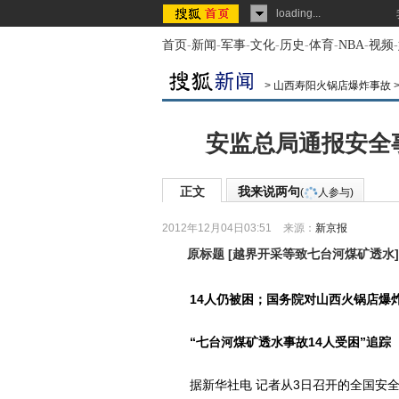
loading...
首页
-
新闻
-
军事
-
文化
-
历史
-
体育
-
NBA
-
视频
-
>
山西寿阳火锅店爆炸事故
安监总局通报安全
正文
我来说两句
(
人参与)
2012年12月04日03:51
来源：
新京报
原标题
[
越界开采等致七台河煤矿透水
]
14人仍被困；国务院对山西火锅店爆
“七台河煤矿透水事故14人受困”追踪
据新华社电 记者从3日召开的全国安全