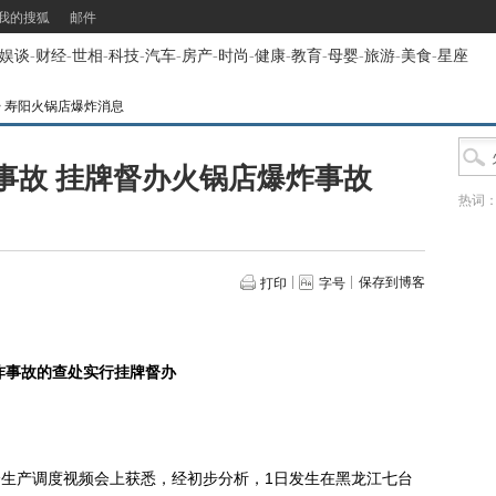
我的搜狐
邮件
娱谈
-
财经
-
世相
-
科技
-
汽车
-
房产
-
时尚
-
健康
-
教育
-
母婴
-
旅游
-
美食
-
星座
>
寿阳火锅店爆炸消息
事故 挂牌督办火锅店爆炸事故
热词
保存到博客
打印
字号
炸事故的查处实行挂牌督办
生产调度视频会上获悉，经初步分析，1日发生在黑龙江七台