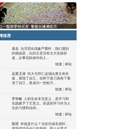
博推荐
袁岳
当浮层化现象严重时，我们遇到
的挑战是，出的主意没有太大实操价
值，从事实际操作的人…
转发
|
评论
足夜王涛
恒大与拜仁这场比赛太有价
值，展现了自己，也终于真刀真枪下看
清了自己，更成为一把标尺…
转发
|
评论
罗崇敏
人的生命本无意义，是学习和
实践赋予了它意义。应该把学习作为人
生的习惯和信仰。
转发
|
评论
陆琪
幸福是什么？当你功成名就时，
发现成功不会让你幸福，和人分享才