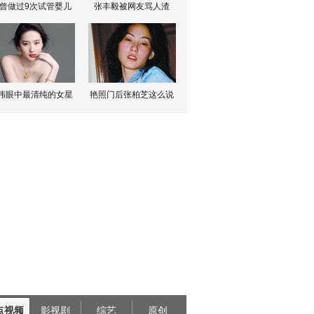
曾做过9次试管婴儿
张丰毅被网友骂人渣
伟眼中最清纯的女星
艳照门后张柏芝这么说
点视频
影视剧
综艺
原创