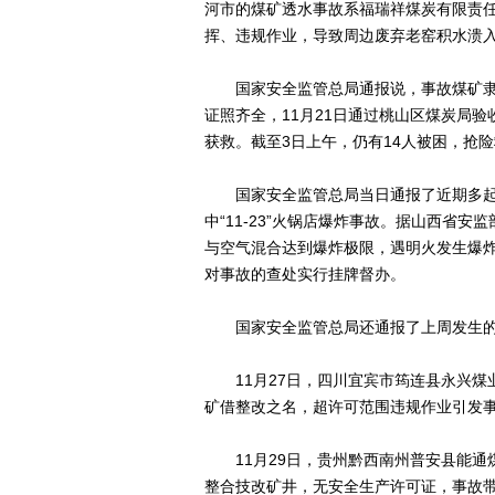
河市的煤矿透水事故系福瑞祥煤炭有限责
挥、违规作业，导致周边废弃老窑积水溃
国家安全监管总局通报说，事故煤矿隶属
证照齐全，11月21日通过桃山区煤炭局验
获救。截至3日上午，仍有14人被困，抢
国家安全监管总局当日通报了近期多起生
中“11-23”火锅店爆炸事故。据山西省
与空气混合达到爆炸极限，遇明火发生爆
对事故的查处实行挂牌督办。
国家安全监管总局还通报了上周发生的
11月27日，四川宜宾市筠连县永兴煤
矿借整改之名，超许可范围违规作业引发
11月29日，贵州黔西南州普安县能通
整合技改矿井，无安全生产许可证，事故