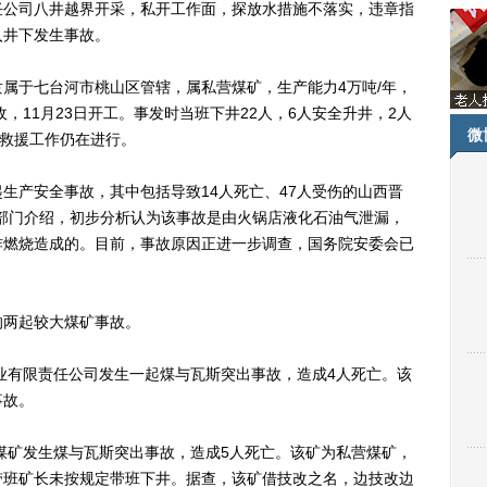
任公司八井越界开采，私开工作面，探放水措施不落实，违章指
入井下发生事故。
于七台河市桃山区管辖，属私营煤矿，生产能力4万吨/年，
收，11月23日开工。事发时当班下井22人，6人安全升井，2人
微
险救援工作仍在进行。
产安全事故，其中包括导致14人死亡、47人受伤的山西晋
安监部门介绍，初步分析认为该事故是由火锅店液化石油气泄漏，
炸燃烧造成的。目前，事故原因正进一步调查，国务院安委会已
两起较大煤矿事故。
业有限责任公司发生一起煤与瓦斯突出事故，造成4人死亡。该
事故。
煤矿发生煤与瓦斯突出事故，造成5人死亡。该矿为私营煤矿，
带班矿长未按规定带班下井。据查，该矿借技改之名，边技改边