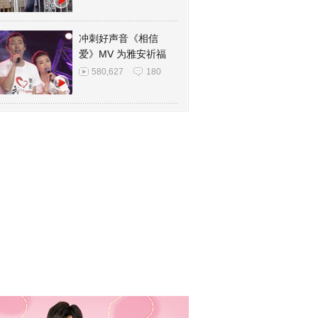
冲刺好声音《相信
爱》MV 为雅安祈福
580,627
180