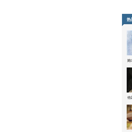
热
她
他