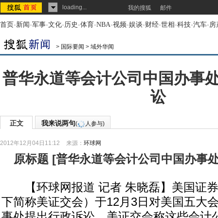
loading...
我的搜狐
邮件
首页
-
新闻
-
军事
-
文化
-
历史
-
体育
-
NBA
-
视频
-
娱谈
-
财经
-
世相
-
科技
-
汽车
-
房
>
国际要闻
>
域外华闻
普华永道等会计公司中国办事
讼
正文
我来说两句
(
人参与)
2012年12月04日11:12
来源：
环球网
原标题
[
普华永道等会计公司中国办事
【环球网报道 记者 朱晓磊】美国证券
下简称美证交会）于12月3日对美国五大
事处提出行政诉讼。美证交会称这些会计