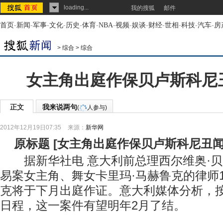
loading...
我的搜狐
邮件
首页
-
新闻
-
军事
-
文化
-
历史
-
体育
-
NBA
-
视频
-
娱谈
-
财经
-
世相
-
科技
-
汽车
-
房
>
综合
>
综合
女主角出庭作保贝卢斯科尼
正文
我来说两句
(
人参与)
2012年12月19日07:35
来源：
新华网
原标题
[
女主角出庭作保贝卢斯科尼丑
据新华社电 意大利前总理西尔维奥·贝
易案女主角、舞女卡里玛·马赫鲁克的律师
克将于下月出庭作证。意大利媒体分析，
日程，这一案件有望明年2月了结。