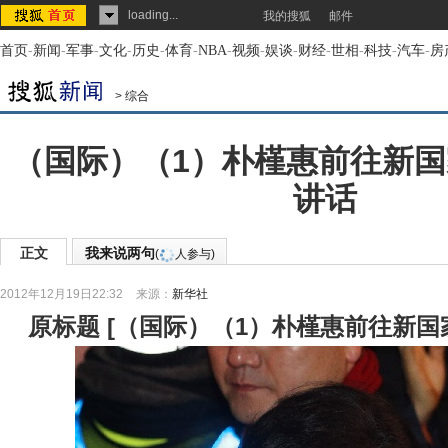
loading...
我的搜狐
邮件
首页
-
新闻
-
军事
-
文化
-
历史
-
体育
-
NBA
-
视频
-
娱谈
-
财经
-
世相
-
科技
-
汽车
-
房
>
综合
（国际）（1）朴槿惠前往新
讲话
正文
我来说两句
(
人参与)
2012年12月19日22:32
来源：
新华社
原标题
[
（国际）（1）朴槿惠前往新国