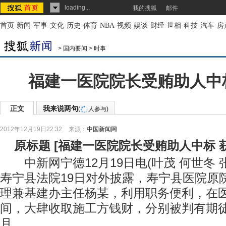
loading...
我的搜狐
邮件
首页
-
新闻
-
军事
-
文化
-
历史
-
体育
-
NBA
-
视频
-
娱谈
-
财经
-
世相
-
科技
-
汽车
-
房
>
国内要闻
>
时事
福建一医院院长受贿助人中标
正文
我来说两句
(
人参与)
2012年12月19日22:32
来源：
中国新闻网
原标题
[
福建一医院院长受贿助人中标 
中新网宁德12月19日电(叶茂 何世冬 
寿宁县法院19日对外披露，寿宁县医院原
理兼基建办主任杨某，利用职务便利，在
间，大肆收取施工方钱财，分别被判有期徒
月。