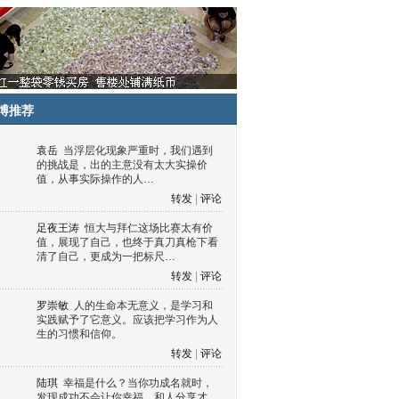
博推荐
袁岳
当浮层化现象严重时，我们遇到
的挑战是，出的主意没有太大实操价
值，从事实际操作的人…
转发
|
评论
足夜王涛
恒大与拜仁这场比赛太有价
值，展现了自己，也终于真刀真枪下看
清了自己，更成为一把标尺…
转发
|
评论
罗崇敏
人的生命本无意义，是学习和
实践赋予了它意义。应该把学习作为人
生的习惯和信仰。
转发
|
评论
陆琪
幸福是什么？当你功成名就时，
发现成功不会让你幸福，和人分享才