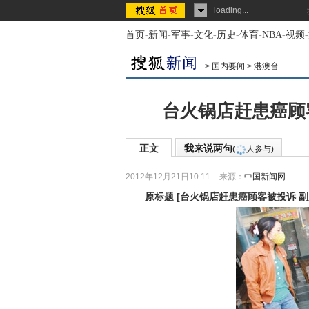
loading...
首页
-
新闻
-
军事
-
文化
-
历史
-
体育
-
NBA
-
视频
-
>
国内要闻
>
港澳台
台火锅店赶患癌顾客
正文
我来说两句
(
人参与)
2012年12月21日10:11
来源：
中国新闻网
原标题
[
台火锅店赶患癌顾客被投诉 副