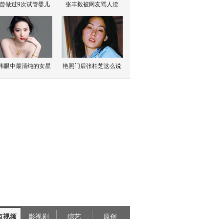
曾做过9次试管婴儿
张丰毅被网友骂人渣
伟眼中最清纯的女星
艳照门后张柏芝这么说
点视频
影视剧
综艺
原创