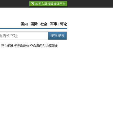
欢迎入驻搜狐媒体平台
国内
|
国际
|
社会
|
军事
|
评论
：
死亡航班
饲养蜘蛛侠
夺命房间
引力双眼皮