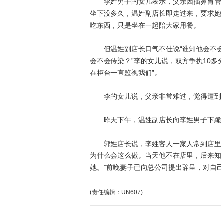
李姓男子的女儿表示，父亲因插鼻胃管无
坐下没多久，温姓副店长即走过来，要求她
吃东西，只是坐在一起陪大家用餐。
但温姓副店长口气不佳说“谁知他会不会
会不会传染？”李的女儿说，双方争执10
在柜台一直监视我们”。
李的女儿说，父亲非常难过，觉得遭到歧
昨天下午，温姓副店长向李姓男子下跪道
郭姓店长说，李姓客人一家人常到店里吃
为什么会这么做。当天他不在店里，后来知
她。”前晚妻子已向总公司提出辞呈，对自
(责任编辑：UN607)