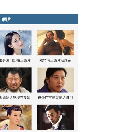
门图片
出身豪门却拍三级片
戏精演三级片获影帝
因嫖娼入狱现在复出
被孙红雷抛弃她入佛门