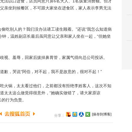
法以口进食，店员同意只算6名大人、1名孩童消费额。但才
父亲坐到候餐区，不可跟大家坐在进食区，家人表示李男无法
偷吃别人的？我们没办法请工读生顾着。”还说“我怎么知道病
多分钟，温姓副店长最后虽同意让父亲和家人坐在一起，“但她坐
视、羞辱，回家后拔掉鼻胃管，家属气得向总公司投诉。
歉，哭说“阿伯，对不起，我不是故意的，很对不起！”
火锅，太太看过他们，之前都没有拒绝李姓客人，这次不知
道太太这么做觉得很意外，“她确实做错了，请大家原谅
己的行为负责。
[保存到博客]
分享：