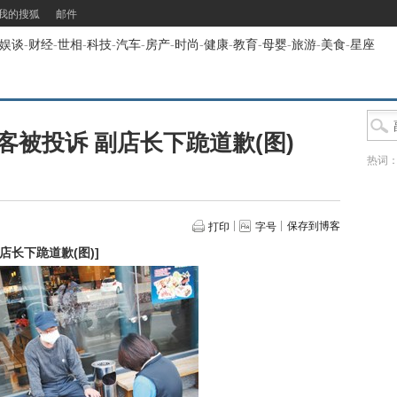
我的搜狐
邮件
娱谈
-
财经
-
世相
-
科技
-
汽车
-
房产
-
时尚
-
健康
-
教育
-
母婴
-
旅游
-
美食
-
星座
被投诉 副店长下跪道歉(图)
热词
保存到博客
打印
字号
店长下跪道歉(图)
]