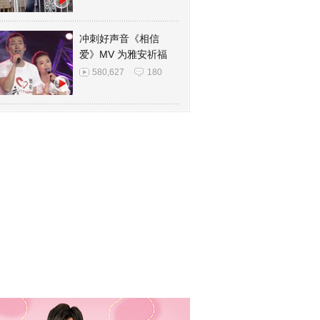
冲刺好声音《相信
爱》MV 为雅安祈福
580,627
180