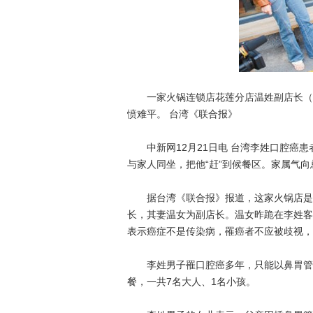
一家火锅连锁店花莲分店温姓副店长（右
愤难平。 台湾《联合报》
中新网12月21日电 台湾李姓口腔癌患
与家人同坐，把他“赶”到候餐区。家属气
据台湾《联合报》报道，这家火锅店是台
长，其妻温女为副店长。温女昨跪在李姓客
表示癌症不是传染病，罹癌者不应被歧视，
李姓男子罹口腔癌多年，只能以鼻胃管灌
餐，一共7名大人、1名小孩。