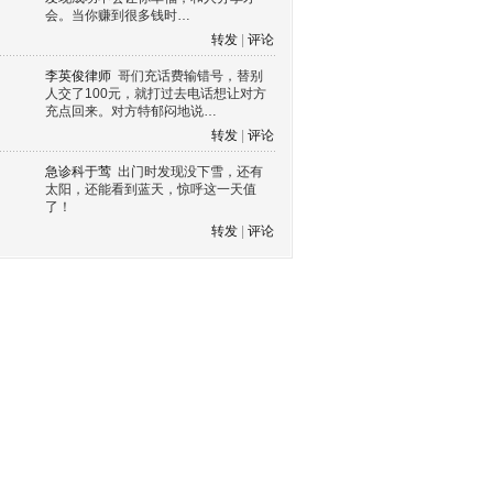
会。当你赚到很多钱时…
转发
|
评论
李英俊律师
哥们充话费输错号，替别
人交了100元，就打过去电话想让对方
充点回来。对方特郁闷地说…
转发
|
评论
急诊科于莺
出门时发现没下雪，还有
太阳，还能看到蓝天，惊呼这一天值
了！
转发
|
评论