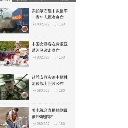
实拍滚石砸中救援车
一青年志愿者身亡
832,627
153
中国女游客在肯尼亚
遭河马袭击身亡
832,627
153
赴雅安救灾途中牺牲
两位战士照片公布
580,627
180
美电视台直播拍到最
傻FBI翻围栏
580,627
180