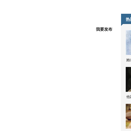
热
我要发布
她
他