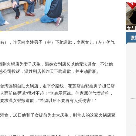
微
），昨天向李姓男子（中）下跪道歉，李家女儿（左）仍气
者到火锅店为妻子庆生，温姓女副店长以他无法进食，不让他
向总公司投诉，温姓副店长昨天下跪道歉，并主动辞职。
湾连锁自助火锅店，走平价路线，花莲店由郭姓男子担任店
人面前痛哭说“很对不起！”李表示原谅。但家属仍气愤难抑，
要求温女登报道歉，“希望以后不要再有人受伤害！”
食，18日他和子女提前为太太庆生，到常去的这家火锅店聚