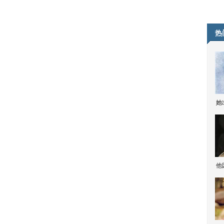
热
她
他