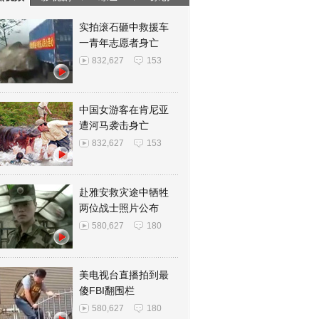
实拍滚石砸中救援车
一青年志愿者身亡
832,627
153
中国女游客在肯尼亚
遭河马袭击身亡
832,627
153
赴雅安救灾途中牺牲
两位战士照片公布
580,627
180
美电视台直播拍到最
傻FBI翻围栏
580,627
180