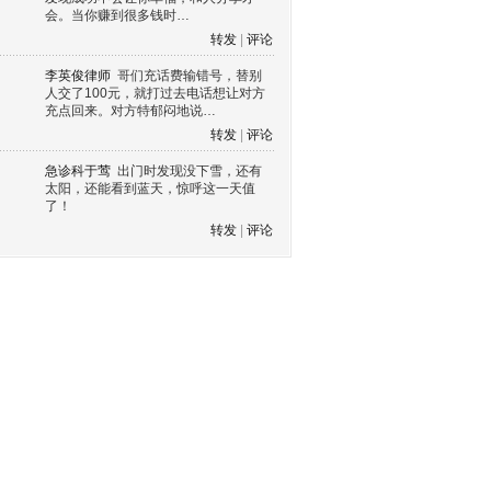
会。当你赚到很多钱时…
转发
|
评论
李英俊律师
哥们充话费输错号，替别
人交了100元，就打过去电话想让对方
充点回来。对方特郁闷地说…
转发
|
评论
急诊科于莺
出门时发现没下雪，还有
太阳，还能看到蓝天，惊呼这一天值
了！
转发
|
评论