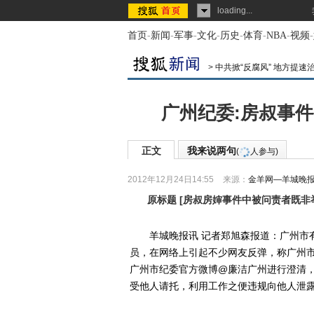
loading...
首页
-
新闻
-
军事
-
文化
-
历史
-
体育
-
NBA
-
视频
-
>
中共掀“反腐风” 地方提速
广州纪委:房叔事
正文
我来说两句
(
人参与)
2012年12月24日14:55
来源：
金羊网—羊城晚
原标题
[
房叔房婶事件中被问责者既非
羊城晚报讯 记者郑旭森报道：广州市有关
员，在网络上引起不少网友反弹，称广州市
广州市纪委官方微博@廉洁广州进行澄清
受他人请托，利用工作之便违规向他人泄