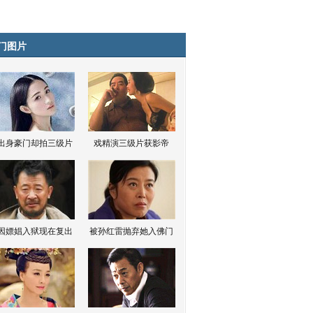
门图片
出身豪门却拍三级片
戏精演三级片获影帝
因嫖娼入狱现在复出
被孙红雷抛弃她入佛门