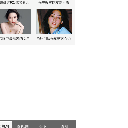
曾做过9次试管婴儿
张丰毅被网友骂人渣
伟眼中最清纯的女星
艳照门后张柏芝这么说
点视频
影视剧
综艺
原创