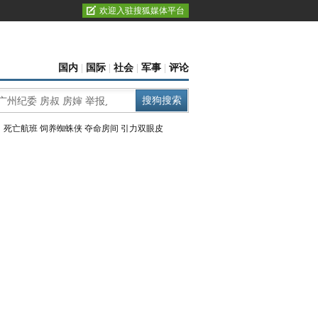
欢迎入驻搜狐媒体平台
国内
|
国际
|
社会
|
军事
|
评论
：
死亡航班
饲养蜘蛛侠
夺命房间
引力双眼皮