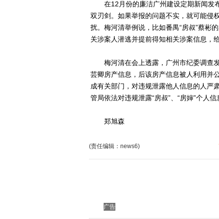
在12月份的廉洁广州建设定期新闻发布
双刃剑。如果举报的问题不实，就可能侵
扰。梅河清举例说，比如番禺“房叔”蔡彬
关涉案人潜逃并提前得知相关涉案信息，
梅河清在会上透露，广州市纪委调查发现
芸卿房产信息，后该房产信息被人利用并
成有关部门，对违规泄露他人信息的人严
管局依法对违规泄露“房叔”、“房婶”个人
郑旭森
(责任编辑：news6)
广告