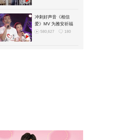
冲刺好声音《相信
爱》MV 为雅安祈福
580,627
180