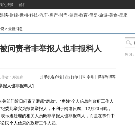
我的搜狐
邮件
娱谈
-
财经
-
世相
-
科技
-
汽车
-
房产
-
时尚
-
健康
-
教育
-
母婴
-
旅游
-
美食
-
星座
治腐
>
最新消息
件被问责者非举报人也非报料人
热词
保存到博客
报
作者：郑旭森
手机客户端
打印
字号
举报人也非报料人
]
部门近日问责了泄露“房叔”、“房婶”个人信息的政府工作人
纪委此举实为报复举报人，不利于网络反腐。12月23日晚，
，表示遭处理的相关人员既非举报人也非报料人，而是在事件中
露公民个人信息的政府工作人员。