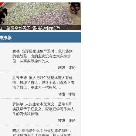
博推荐
袁岳
当浮层化现象严重时，我们遇到
的挑战是，出的主意没有太大实操价
值，从事实际操作的人…
转发
|
评论
足夜王涛
恒大与拜仁这场比赛太有价
值，展现了自己，也终于真刀真枪下看
清了自己，更成为一把标尺…
转发
|
评论
罗崇敏
人的生命本无意义，是学习和
实践赋予了它意义。应该把学习作为人
生的习惯和信仰。
转发
|
评论
陆琪
幸福是什么？当你功成名就时，
发现成功不会让你幸福，和人分享才