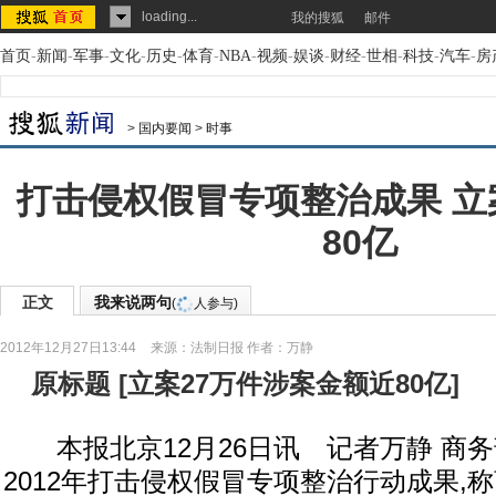
loading...
我的搜狐
邮件
首页
-
新闻
-
军事
-
文化
-
历史
-
体育
-
NBA
-
视频
-
娱谈
-
财经
-
世相
-
科技
-
汽车
-
房
>
国内要闻
>
时事
打击侵权假冒专项整治成果 立
80亿
正文
我来说两句
(
人参与)
2012年12月27日13:44
来源：
法制日报
作者：万静
原标题
[
立案27万件涉案金额近80亿
]
本报北京12月26日讯 记者万静 商
2012年打击侵权假冒专项整治行动成果,