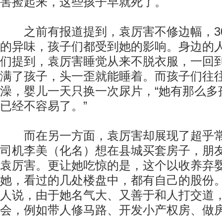
害捡起来，这些孩子早就死了。
之前有报道提到，袁厉害不修边幅，3
的异味，孩子们都受到她的影响。身边的
们提到，袁厉害睡觉从来不脱衣服，一回
满了孩子，头一歪就能睡着。而孩子们往
澡，婴儿一天只换一次尿片，“她有那么多
已经不容易了。”
而在另一方面，袁厉害却展现了超乎常
司机李美（化名）想在县城买套房子，朋
袁厉害。更让她吃惊的是，这个以收养弃
她，看过的几处楼盘中，都有自己的股份
人说，由于她名气大、又善于和人打交道
会，例如带人修马路、开发小产权房、做