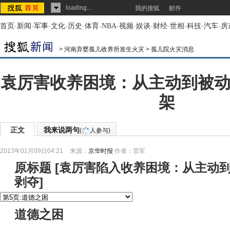
loading...
我的搜狐
邮件
首页
-
新闻
-
军事
-
文化
-
历史
-
体育
-
NBA
-
视频
-
娱谈
-
财经
-
世相
-
科技
-
汽车
-
房
>
河南弃婴孤儿收养所发生火灾
>
孤儿院火灾消息
袁厉害收养困境：从主动到被动
架
正文
我来说两句
(
人参与)
2013年01月09日04:21
来源：
京华时报
作者：雷军
原标题
[
袁厉害陷入收养困境：从主动
剥夺
]
道德之困