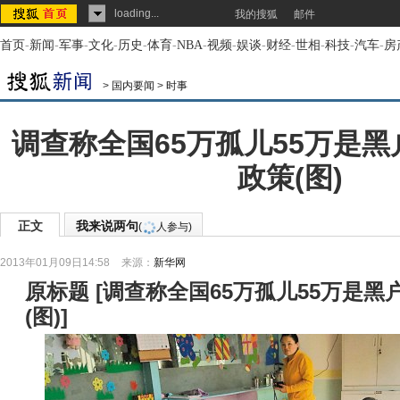
loading...
我的搜狐
邮件
首页
-
新闻
-
军事
-
文化
-
历史
-
体育
-
NBA
-
视频
-
娱谈
-
财经
-
世相
-
科技
-
汽车
-
房
>
国内要闻
>
时事
调查称全国65万孤儿55万是黑
政策(图)
正文
我来说两句
(
人参与)
2013年01月09日14:58
来源：
新华网
原标题
[
调查称全国65万孤儿55万是黑
(图)
]