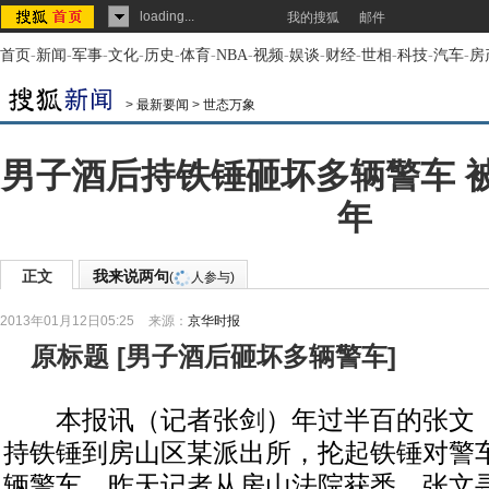
loading...
我的搜狐
邮件
首页
-
新闻
-
军事
-
文化
-
历史
-
体育
-
NBA
-
视频
-
娱谈
-
财经
-
世相
-
科技
-
汽车
-
房
>
最新要闻
>
世态万象
男子酒后持铁锤砸坏多辆警车 
年
正文
我来说两句
(
人参与)
2013年01月12日05:25
来源：
京华时报
原标题
[
男子酒后砸坏多辆警车
]
本报讯（记者张剑）年过半百的张文（
持铁锤到房山区某派出所，抡起铁锤对警
辆警车。昨天记者从房山法院获悉，张文