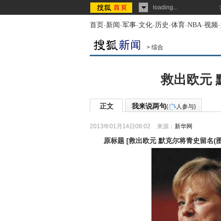
loading...
首页
-
新闻
-
军事
-
文化
-
历史
-
体育
-
NBA
-
视频
-
>
综合
救出欧元 
正文
我来说两句
(
人参与)
2013年01月14日08:02
来源：
新华网
原标题
[
救出欧元 默克尔将青史留名(图