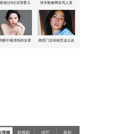
曾做过9次试管婴儿
张丰毅被网友骂人渣
伟眼中最清纯的女星
艳照门后张柏芝这么说
点视频
影视剧
综艺
原创