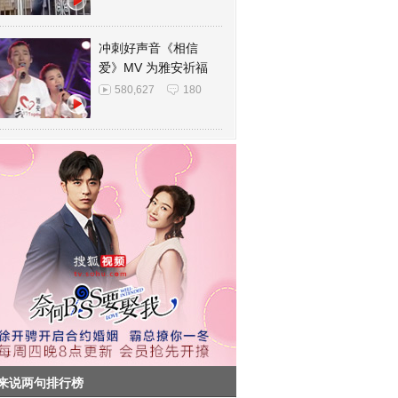
冲刺好声音《相信
爱》MV 为雅安祈福
580,627
180
来说两句排行榜