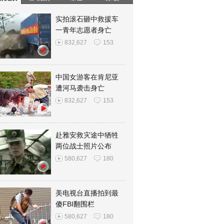
实拍滚石砸中救援车
一青年志愿者身亡
832,627
153
中国女游客在肯尼亚
遭河马袭击身亡
832,627
153
赴雅安救灾途中牺牲
两位战士照片公布
580,627
180
美电视台直播拍到最
傻FBI翻围栏
580,627
180