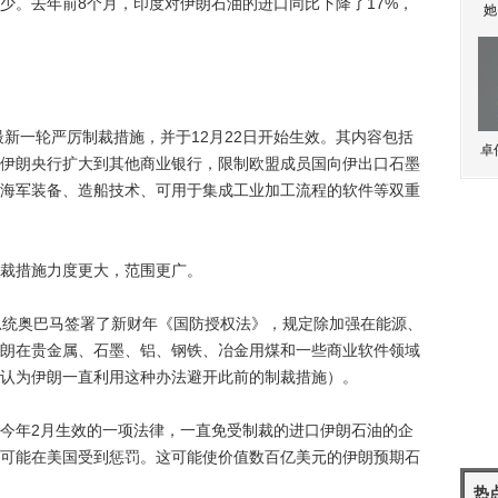
少。去年前8个月，印度对伊朗石油的进口同比下降了17%，
她
新一轮严厉制裁措施，并于12月22日开始生效。其内容包括
卓
伊朗央行扩大到其他商业银行，限制欧盟成员国向伊出口石墨
海军装备、造船技术、可用于集成工业加工流程的软件等双重
裁措施力度更大，范围更广。
统奥巴马签署了新财年《国防授权法》，规定除加强在能源、
朗在贵金属、石墨、铝、钢铁、冶金用煤和一些商业软件领域
认为伊朗一直利用这种办法避开此前的制裁措施）。
年2月生效的一项法律，一直免受制裁的进口伊朗石油的企
可能在美国受到惩罚。这可能使价值数百亿美元的伊朗预期石
热