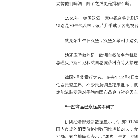
要替他们喝酒，醉了之后更是滑稽不断。
1963年，德国汉堡一家电视台将此剧录
特别是70年代以来，该片几乎成了各电视
默克尔出生在汉堡，汉堡又录制了这么
她还应骄傲的是，欧洲主权债务危机爆发
总理贝卢斯科尼和法国总统萨科齐等人接连
德国9月将举行大选。在去年12月4日举
任基民盟主席。不少民意调查结果显示，默
定能战胜竞选对手施泰因布吕克（社会民主
“一些商品已永远买不到了”
伊朗经济部最新数据显示，伊朗2012年度
国内市场的消费价格指数同比增长24%，食
74%。有当地民众表示：“鸡肉、牛奶、