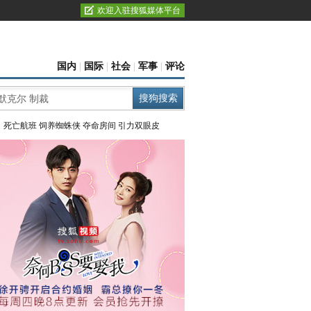
欢迎入驻搜狐媒体平台
国内
|
国际
|
社会
|
军事
|
评论
：
死亡航班
饲养蜘蛛侠
夺命房间
引力双眼皮