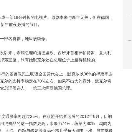
成一部18分钟长的电视片。原剧本来与新年无关，但在德国，
台新年前夜必播的节目。
一部名喜剧，她应该骄傲。
以来，希腊总理帕潘德里欧、西班牙首相萨帕特罗、意大利
掉落宝座，只有她默克尔还在总理位子上坐得稳稳的。
行的基督教民主联盟全国党代会上，默克尔以98%的得票率连
克尔的支持率稳定在70%左右。如果不出大的意外，默克尔肯
党总理候选人），第三次蝉联德国总理。
通胀率将超过25%。在欧盟开始禁运后的2012年8月，伊朗
用消费品的这一指数更高，水果为74%，蔬菜为80%，鸡肉为
奶酪、面包、白糖与酸奶等食品价格几乎每天都要上涨。当前就像