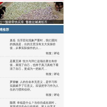
博推荐
袁岳
当浮层化现象严重时，我们遇到
的挑战是，出的主意没有太大实操价
值，从事实际操作的人…
转发
|
评论
足夜王涛
恒大与拜仁这场比赛太有价
值，展现了自己，也终于真刀真枪下看
清了自己，更成为一把标尺…
转发
|
评论
罗崇敏
人的生命本无意义，是学习和
实践赋予了它意义。应该把学习作为人
生的习惯和信仰。
转发
|
评论
陆琪
幸福是什么？当你功成名就时，
发现成功不会让你幸福，和人分享才