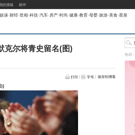
我的搜狐
邮件
娱谈
-
财经
-
世相
-
科技
-
汽车
-
房产
-
时尚
-
健康
-
教育
-
母婴
-
旅游
-
美食
-
星座
默克尔将青史留名(图)
热词
保存到博客
打印
字号
)
]