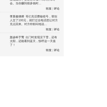
会。当你赚到很多钱时…
转发
|
评论
李英俊律师
哥们充话费输错号，替别
人交了100元，就打过去电话想让对方
充点回来。对方特郁闷地说…
转发
|
评论
急诊科于莺
出门时发现没下雪，还有
太阳，还能看到蓝天，惊呼这一天值
了！
转发
|
评论