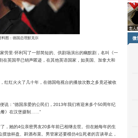
资料图：德国总理默克尔
微
作家劳里·怀利写了一部简短的、供剧场演出的幽默剧，名叫《一
。这部短剧在英国早已销声匿迹，在其他英语国家，如美国、加拿大和
红红火火了几十年，在德国电视台的播放次数之多竟还被收
：“德国亲爱的公民们，2013年我们将迎来多个50周年纪
餐》在汉堡摄制……”
，她的4位亲密男友20多年前已相继去世。但在她每年的生
位摆放杯盘、斟酒布菜。男管家还要模仿4位死者的言谈举止，