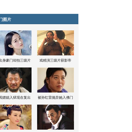
门图片
出身豪门却拍三级片
戏精演三级片获影帝
因嫖娼入狱现在复出
被孙红雷抛弃她入佛门