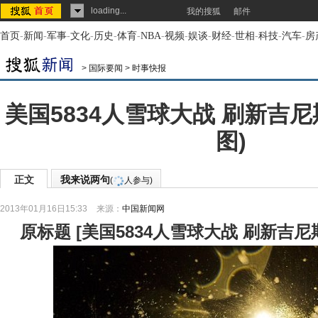
loading...
我的搜狐
邮件
首页
-
新闻
-
军事
-
文化
-
历史
-
体育
-
NBA
-
视频
-
娱谈
-
财经
-
世相
-
科技
-
汽车
-
房
>
国际要闻
>
时事快报
美国5834人雪球大战 刷新吉
图)
正文
我来说两句
(
人参与)
2013年01月16日15:33
来源：
中国新闻网
原标题
[
美国5834人雪球大战 刷新吉尼