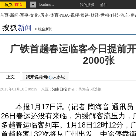
loading...
我的搜狐
邮件
首页
-
新闻
-
军事
-
文化
-
历史
-
体育
-
NBA
-
视频
-
娱谈
-
财经
-
世相
-
科技
-
汽车
-
房
>
综合新闻
广铁首趟春运临客今日提前开
2000张
正文
我来说两句
(
人参与)
2013年01月18日09:39
来源：
湖南日报
作者：陶海音 邓选艳
本报1月17日讯（记者 陶海音 通讯员
26日春运还没有来临，为缓解客流压力，
多趟春运临客列车。1月18日12时12分，广
首趟临客L32次将从广州出发，中途停靠