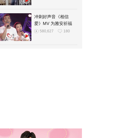
冲刺好声音《相信
爱》MV 为雅安祈福
580,627
180