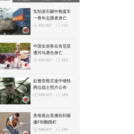
实拍滚石砸中救援车
一青年志愿者身亡
832,627
153
中国女游客在肯尼亚
遭河马袭击身亡
832,627
153
赴雅安救灾途中牺牲
两位战士照片公布
580,627
180
美电视台直播拍到最
傻FBI翻围栏
580,627
180