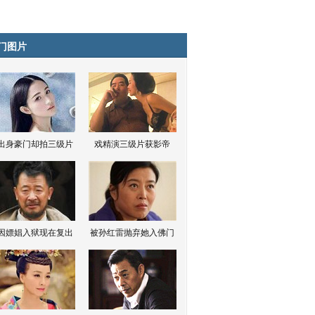
门图片
出身豪门却拍三级片
戏精演三级片获影帝
因嫖娼入狱现在复出
被孙红雷抛弃她入佛门