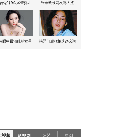
曾做过9次试管婴儿
张丰毅被网友骂人渣
伟眼中最清纯的女星
艳照门后张柏芝这么说
点视频
影视剧
综艺
原创