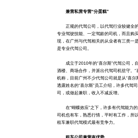
兼营私营专营“分蛋糕”
正规的代驾公司，以代驾行业较健全的
专业驾驶技能、一定驾龄的司机，而且购
现，在广州与代驾相关的从业者有三类一是
是专业代驾公司。
成立于2010年的“喜尔斯”代驾公司，
酒楼、商场合作，并派出代驾司机驻守。“
机称，目前广州不少代驾公司就是从“喜尔
透露姓名的“喜尔斯”员工介绍，许多代驾
司，或做起兼职，收入不减反增。
在“蝴蝶效应”之下，许多有代驾能力的司
司机也有车，熟悉行情，平时有工作，所以
租车兼职代驾模式最有竞争力。
租车公司兼营有优势