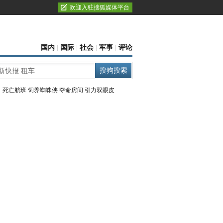
欢迎入驻搜狐媒体平台
国内
|
国际
|
社会
|
军事
|
评论
：
死亡航班
饲养蜘蛛侠
夺命房间
引力双眼皮