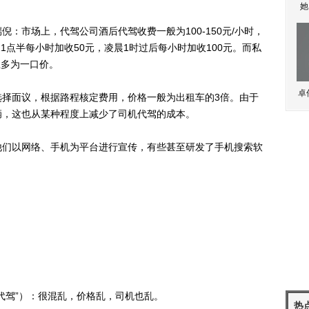
她
市场上，代驾公司酒后代驾收费一般为100-150元/小时，
11点半每小时加收50元，凌晨1时过后每小时加收100元。而私
且多为一口价。
卓
面议，根据路程核定费用，价格一般为出租车的3倍。由于
辆，这也从某种程度上减少了司机代驾的成本。
们以网络、手机为平台进行宣传，有些甚至研发了手机搜索软
驾”）：很混乱，价格乱，司机也乱。
热