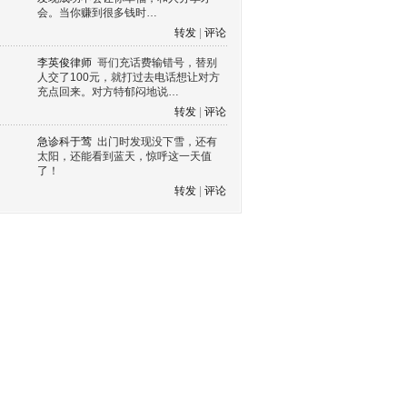
会。当你赚到很多钱时…
转发
|
评论
李英俊律师
哥们充话费输错号，替别
人交了100元，就打过去电话想让对方
充点回来。对方特郁闷地说…
转发
|
评论
急诊科于莺
出门时发现没下雪，还有
太阳，还能看到蓝天，惊呼这一天值
了！
转发
|
评论