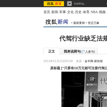
loading...
首页
-
新闻
-
军事
-
文化
-
历史
-
体育
-
NBA
-
视频
-
>
最新要闻
>
世态万象
代驾行业缺乏法规
正文
我来说两句
(
人参与)
2013年01月23日05:08
来源：
金羊网-新快报
原标题
[
“只要有10万元就可注册代驾