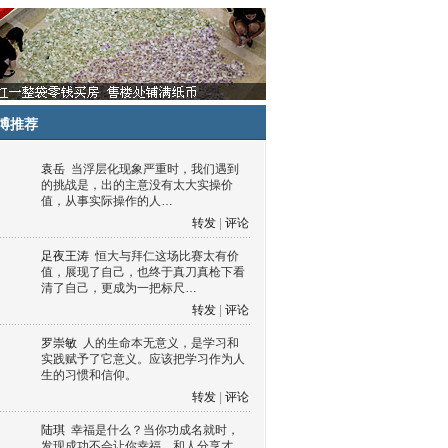
博推荐
袁岳
当浮层化现象严重时，我们遇到
的挑战是，出的主意没有太大实操价
值，从事实际操作的人…
转发
|
评论
足夜王涛
恒大与拜仁这场比赛太有价
值，展现了自己，也终于真刀真枪下看
清了自己，更成为一把标尺…
转发
|
评论
罗崇敏
人的生命本无意义，是学习和
实践赋予了它意义。应该把学习作为人
生的习惯和信仰。
转发
|
评论
陆琪
幸福是什么？当你功成名就时，
发现成功不会让你幸福，和人分享才