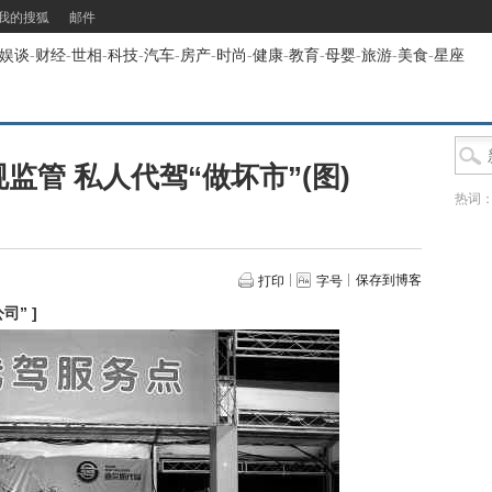
我的搜狐
邮件
娱谈
-
财经
-
世相
-
科技
-
汽车
-
房产
-
时尚
-
健康
-
教育
-
母婴
-
旅游
-
美食
-
星座
监管 私人代驾“做坏市”(图)
热词
保存到博客
打印
字号
公司”
]