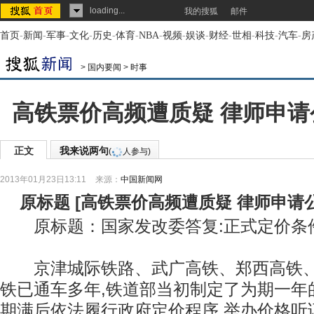
loading...
我的搜狐
邮件
首页
-
新闻
-
军事
-
文化
-
历史
-
体育
-
NBA
-
视频
-
娱谈
-
财经
-
世相
-
科技
-
汽车
-
房
>
国内要闻
>
时事
高铁票价高频遭质疑 律师申
正文
我来说两句
(
人参与)
2013年01月23日13:11
来源：
中国新闻网
原标题
[
高铁票价高频遭质疑 律师申请
原标题：国家发改委答复:正式定价条
京津城际铁路、武广高铁、郑西高铁、
铁已通车多年,铁道部当初制定了为期一年
期满后依法履行政府定价程序,举办价格听