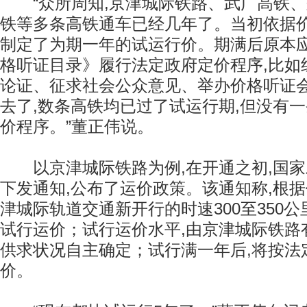
“众所周知,京津城际铁路、武广高铁、
铁等多条高铁通车已经几年了。当初依据价
制定了为期一年的试运行价。期满后原本
格听证目录》履行法定政府定价程序,比如
论证、征求社会公众意见、举办价格听证会
去了,数条高铁均已过了试运行期,但没有
价程序。”董正伟说。
以京津城际铁路为例,在开通之初,国家
下发通知,公布了运价政策。该通知称,根据
津城际轨道交通新开行的时速300至350
试行运价；试行运价水平,由京津城际铁路
供求状况自主确定；试行满一年后,将按法
价。