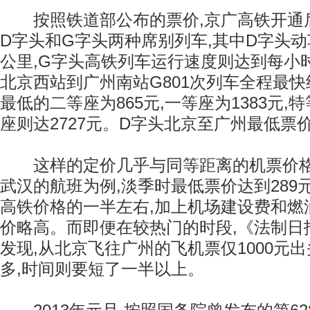
按照铁道部公布的票价,京广高铁开通后
D字头和G字头两种席别列车,其中D字头动
公里,G字头高铁列车运行速度则达到每小时
北京西站到广州南站G801次列车全程最快约
最低的二等座为865元,一等座为1383元,特
座则达2727元。D字头北京至广州最低票价
这样的定价几乎与同等距离的机票价格
武汉的航班为例,淡季时最低票价达到289元(
高铁价格的一半左右,加上机场建设费和燃
价略高。而即便在较热门的时段,《法制日
发现,从北京飞往广州的飞机票仅1000元
多,时间则要短了一半以上。