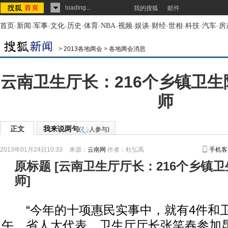
loading...
我的搜狐
邮件
首页
-
新闻
-
军事
-
文化
-
历史
-
体育
-
NBA
-
视频
-
娱谈
-
财经
-
世相
-
科技
-
汽车
-
房
>
2013各地两会
>
各地两会消息
云南卫生厅长：216个乡镇卫生
师
正文
我来说两句
(
人参与)
2013年01月24日10:33
来源：
云南网
作者：杜弘禹
手机客
原标题
[
云南卫生厅厅长：216个乡镇卫
师
]
“今年的十项惠民实事中，就有4件和卫
午，省人大代表、卫生厅厅长张笑春参加