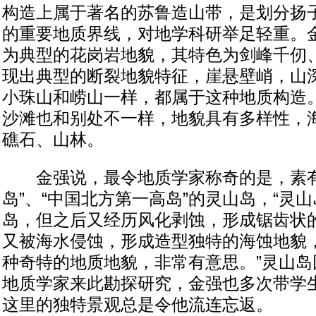
构造上属于著名的苏鲁造山带，是划分扬
的重要地质界线，对地学科研举足轻重。
为典型的花岗岩地貌，其特色为剑峰千仞
现出典型的断裂地貌特征，崖悬壁峭，山深
小珠山和崂山一样，都属于这种地质构造。
沙滩也和别处不一样，地貌具有多样性，
礁石、山林。
金强说，最令地质学家称奇的是，素有
岛”、“中国北方第一高岛”的灵山岛，“灵
岛，但之后又经历风化剥蚀，形成锯齿状
又被海水侵蚀，形成造型独特的海蚀地貌
种奇特的地质地貌，非常有意思。”灵山岛
地质学家来此勘探研究，金强也多次带学
这里的独特景观总是令他流连忘返。