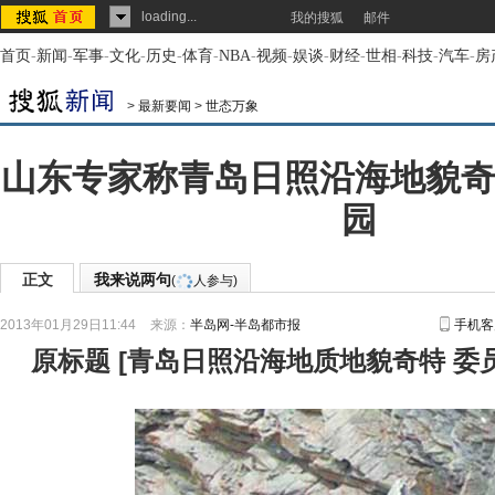
loading...
我的搜狐
邮件
首页
-
新闻
-
军事
-
文化
-
历史
-
体育
-
NBA
-
视频
-
娱谈
-
财经
-
世相
-
科技
-
汽车
-
房
>
最新要闻
>
世态万象
山东专家称青岛日照沿海地貌奇
园
正文
我来说两句
(
人参与)
2013年01月29日11:44
来源：
半岛网-半岛都市报
手机客
原标题
[
青岛日照沿海地质地貌奇特 委