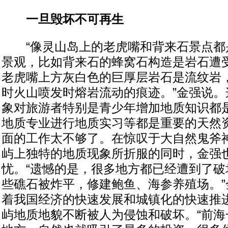
一旦毁坏不可再生
“像灵山岛上的老虎嘴和背来石景点都
景观，比如背来石的蜂窝石构造是岩石遭
老虎嘴上方灰白色的巨厚层岩石是流纹岩
时火山喷发时熔岩流动的痕迹。”金强说。
象对旅游者特别是青少年增加地质知识都
地质专业进行地质实习等都是重要的天然
面的工作太不够了。在惊叹于大自然鬼斧神
屿上独特的地质现象所折服的同时，金强
忧。“遗憾的是，很多地方都已经遭到了破
些礁石被炸平，修建鲍鱼、海参养殖场。”
着我国经济的快速发展和城镇化的快速推
屿地质地貌不断被人为侵蚀和破坏。“前海