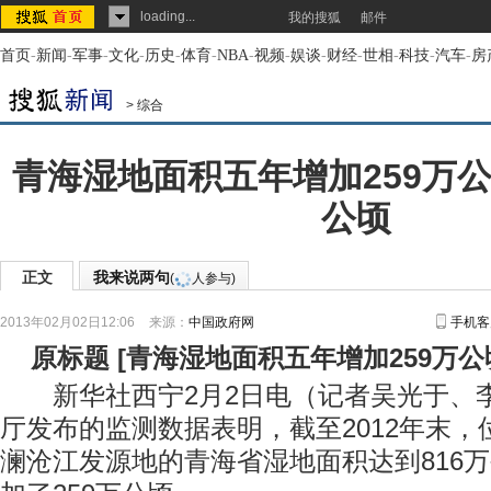
loading...
我的搜狐
邮件
首页
-
新闻
-
军事
-
文化
-
历史
-
体育
-
NBA
-
视频
-
娱谈
-
财经
-
世相
-
科技
-
汽车
-
房
>
综合
青海湿地面积五年增加259万公
公顷
正文
我来说两句
(
人参与)
2013年02月02日12:06
来源：
中国政府网
手机客
原标题
[
青海湿地面积五年增加259万公顷
新华社西宁2月2日电（记者吴光于、
厅发布的监测数据表明，截至2012年末
澜沧江发源地的青海省湿地面积达到816万