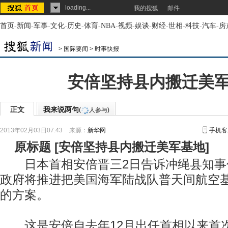
loading...
我的搜狐
邮件
首页
-
新闻
-
军事
-
文化
-
历史
-
体育
-
NBA
-
视频
-
娱谈
-
财经
-
世相
-
科技
-
汽车
-
房
>
国际要闻
>
时事快报
安倍坚持县内搬迁美
正文
我来说两句
(
人参与)
2013年02月03日07:43
来源：
新华网
手机客
原标题
[
安倍坚持县内搬迁美军基地
]
日本首相安倍晋三2日告诉冲绳县知事
政府将推进把美国海军陆战队普天间航空
的方案。
这是安倍自去年12月出任首相以来首