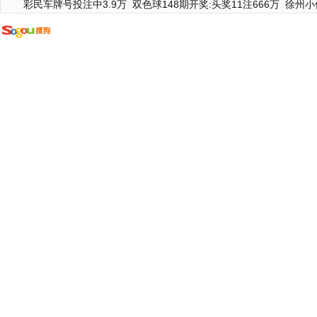
彩民车牌号投注中3.9万
双色球148期开奖:头奖11注666万
徐州小