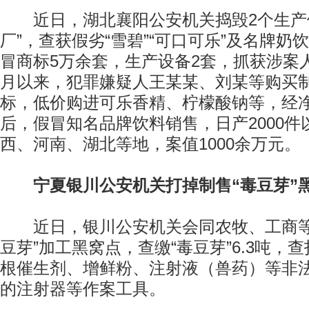
近日，湖北襄阳公安机关捣毁2个生产假
厂”，查获假劣“雪碧”“可口可乐”及名牌奶饮
冒商标5万余套，生产设备2套，抓获涉案人员
月以来，犯罪嫌疑人王某某、刘某等购买
标，低价购进可乐香精、柠檬酸钠等，经
后，假冒知名品牌饮料销售，日产2000
西、河南、湖北等地，案值1000余万元。
宁夏银川公安机关打掉制售“毒豆芽”
近日，银川公安机关会同农牧、工商等
豆芽”加工黑窝点，查缴“毒豆芽”6.3吨，
根催生剂、增鲜粉、注射液（兽药）等非
的注射器等作案工具。