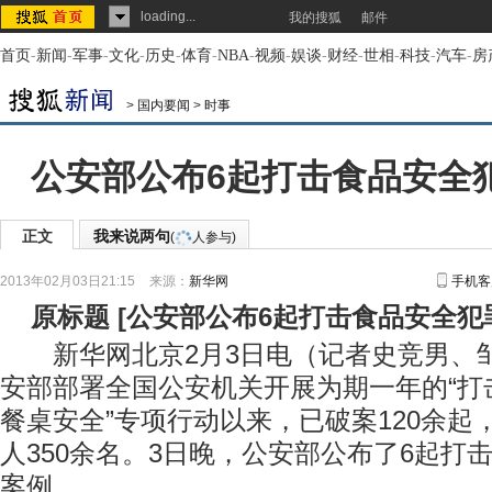
loading...
我的搜狐
邮件
首页
-
新闻
-
军事
-
文化
-
历史
-
体育
-
NBA
-
视频
-
娱谈
-
财经
-
世相
-
科技
-
汽车
-
房
>
国内要闻
>
时事
公安部公布6起打击食品安全
正文
我来说两句
(
人参与)
2013年02月03日21:15
来源：
新华网
手机客
原标题
[
公安部公布6起打击食品安全犯
新华网北京2月3日电（记者史竞男、邹
安部部署全国公安机关开展为期一年的“打
餐桌安全”专项行动以来，已破案120余起
人350余名。3日晚，公安部公布了6起打
案例。