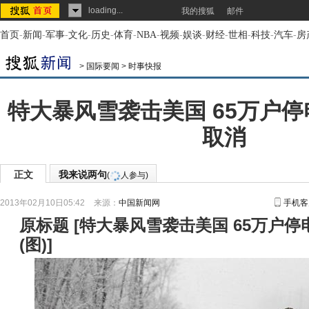
loading...
我的搜狐
邮件
首页
-
新闻
-
军事
-
文化
-
历史
-
体育
-
NBA
-
视频
-
娱谈
-
财经
-
世相
-
科技
-
汽车
-
房
>
国际要闻
>
时事快报
特大暴风雪袭击美国 65万户停
取消
正文
我来说两句
(
人参与)
2013年02月10日05:42
来源：
中国新闻网
手机客
原标题
[
特大暴风雪袭击美国 65万户停电
(图)
]