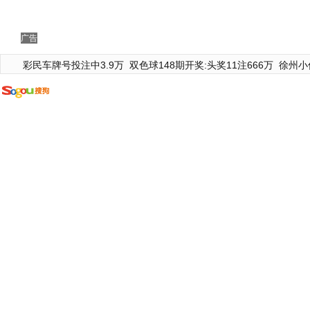
广告
彩民车牌号投注中3.9万
双色球148期开奖:头奖11注666万
徐州小