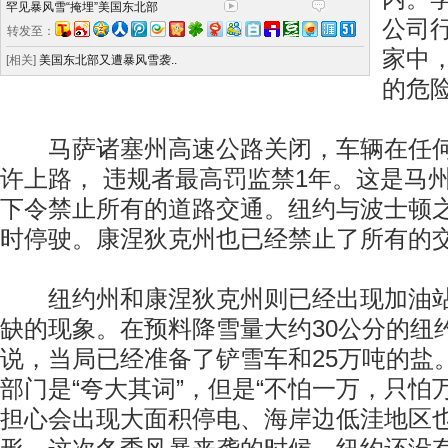
罕见暴风雪“掩埋”美国东北部
公司
转发至：
家中
[相关]
美国东北部又遭暴风雪袭..
的危
马萨诸塞州高速公路关闭，车辆在任何
许上路， 违规者最高罚监禁1年。这是马州
下令禁止所有的道路交通。纽约与波士顿
时停驶。康涅狄克州也已经禁止了所有的
纽约州和康涅狄克州则已经出现加油站
缺的现象。在预料降雪量大约30公分的纽
说，当局已经准备了铲雪车和25万吨的盐
部门是“夸大其词”，但是“不怕一万，只怕
担心会出现大面积停电、海岸边低洼地区