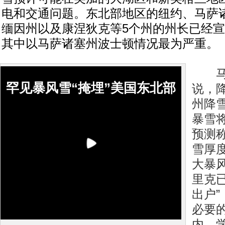
电和交通问题。东北部地区的纽约、马萨
缅因州以及康涅狄克等5个州的州长已经
其中以马萨诸塞州波士顿情况最为严重。
马萨
罕见暴风雪“掩埋”美国东北部
说，
州降
暴雪
预测
雪厚
大暴
里克
出户
必要
内。