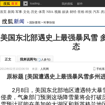
loading...
我的搜狐
邮件
首页
-
新闻
-
军事
-
文化
-
历史
-
体育
-
NBA
-
视频
-
娱谈
-
财经
-
世相
-
科技
-
汽车
-
房
>
国际要闻
>
时事快报
美国东北部遇史上最强暴风雪 
态
正文
我来说两句
(
人参与)
2013年02月10日06:59
来源：
人民网
手机客
原标题
[
美国遭遇史上最强暴风雪多州
2月8日，美国东北部地区遭遇特大暴雪“
侵袭，气象部门预测这场降雪量将会打破
雪预计可能在美加的大湖区和新英格兰地