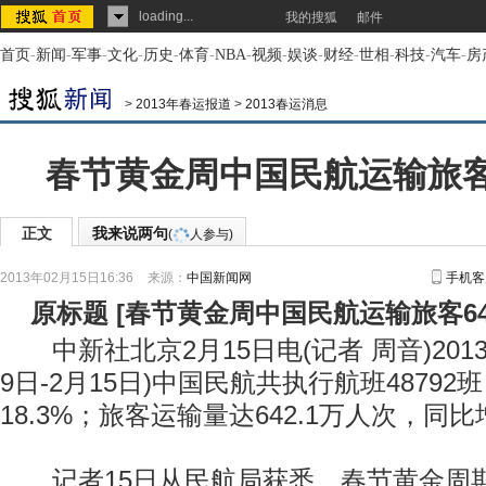
loading...
我的搜狐
邮件
首页
-
新闻
-
军事
-
文化
-
历史
-
体育
-
NBA
-
视频
-
娱谈
-
财经
-
世相
-
科技
-
汽车
-
房
>
2013年春运报道
>
2013春运消息
春节黄金周中国民航运输旅客
正文
我来说两句
(
人参与)
2013年02月15日16:36
来源：
中国新闻网
手机客
原标题
[
春节黄金周中国民航运输旅客6
中新社北京2月15日电(记者 周音)201
9日-2月15日)中国民航共执行航班4879
18.3%；旅客运输量达642.1万人次，同比
记者15日从民航局获悉，春节黄金周