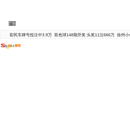
广告
彩民车牌号投注中3.9万
双色球148期开奖:头奖11注666万
徐州小