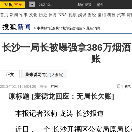
loading...
我的搜狐
邮件
首页
-
新闻
-
军事
-
文化
-
历史
-
体育
-
NBA
-
视频
-
娱谈
-
财经
-
世相
-
科技
-
汽车
-
房
>
中共掀“反腐风” 地方提速治腐
>
最新消息
长沙一局长被曝强拿386万烟酒
账
正文
我来说两句
(
人参与)
2013年02月19日04:29
来源：
红网
手机客
原标题
[
麦德龙回应：无局长欠账
]
本报记者张莉 龙涛 长沙报道
近日，一个“长沙开福区公安局原局长