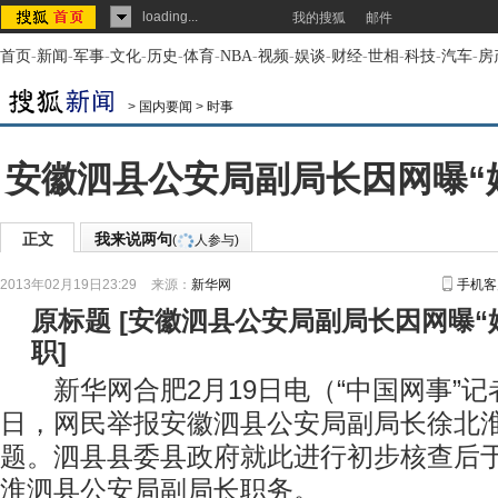
loading...
我的搜狐
邮件
首页
-
新闻
-
军事
-
文化
-
历史
-
体育
-
NBA
-
视频
-
娱谈
-
财经
-
世相
-
科技
-
汽车
-
房
>
国内要闻
>
时事
安徽泗县公安局副局长因网曝“
正文
我来说两句
(
人参与)
2013年02月19日23:29
来源：
新华网
手机客
原标题
[
安徽泗县公安局副局长因网曝“
职
]
新华网合肥2月19日电（“中国网事”记
日，网民举报安徽泗县公安局副局长徐北淮
题。泗县县委县政府就此进行初步核查后于
淮泗县公安局副局长职务。