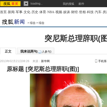
loading...
我的搜狐
邮件
首页
-
新闻
-
军事
-
文化
-
历史
-
体育
-
NBA
-
视频
-
娱谈
-
财经
-
世相
-
科技
-
汽车
-
房
>
综合
>
综合
突尼斯总理辞职(图
正文
我来说两句
(
人参与)
2013年02月21日08:26
来源：
新华网
手机客
原标题
[
突尼斯总理辞职(图)
]