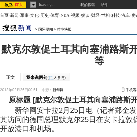
loading...
我的搜狐
邮件
首页
-
新闻
-
军事
-
文化
-
历史
-
体育
-
NBA
-
视频
-
娱谈
-
财经
-
世相
-
科技
-
汽车
-
房
>
国际要闻
>
时事快报
默克尔敦促土耳其向塞浦路斯
等
正文
我来说两句
(
人参与)
2013年02月26日00:51
来源：
新华网
手机客
原标题
[
默克尔敦促土耳其向塞浦路斯
新华网安卡拉2月25日电（记者郑金发
其访问的德国总理默克尔25日在安卡拉敦
开放港口和机场。