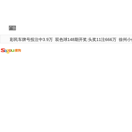
广告
彩民车牌号投注中3.9万
双色球148期开奖:头奖11注666万
徐州小