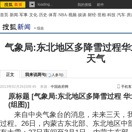
loading...
我的搜狐
邮件
首页
-
新闻
-
军事
-
文化
-
历史
-
体育
-
NBA
-
视频
-
娱谈
-
财经
-
世相
-
科技
-
汽车
-
房
>
综合
气象局:东北地区多降雪过程
天气
正文
我来说两句
(
人参与)
2013年02月26日08:45
来源：
中国政府网
手机客
原标题
[
气象局:东北地区多降雪过程 
(组图)
]
来自中央气象台的消息，未来三天，我
过程。26日，内蒙古东北部、东北地区中