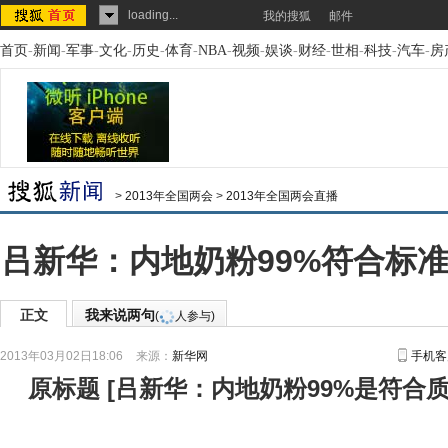
loading...
我的搜狐
邮件
首页
-
新闻
-
军事
-
文化
-
历史
-
体育
-
NBA
-
视频
-
娱谈
-
财经
-
世相
-
科技
-
汽车
-
房
>
2013年全国两会
>
2013年全国两会直播
吕新华：内地奶粉99%符合标准
正文
我来说两句
(
人参与)
2013年03月02日18:06
来源：
新华网
手机客
原标题
[
吕新华：内地奶粉99%是符合