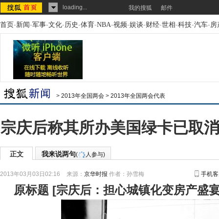
loading...
我的搜狐
邮件
首页
-
新闻
-
军事
-
文化
-
历史
-
体育
-
NBA
-
视频
-
娱谈
-
财经
-
世相
-
科技
-
汽车
-
房
>
2013年全国两会
>
2013年全国两会代表
宗庆后称其所办美国绿卡已取消
正文
我来说两句
(
人参与)
2013年03月03日02:16
来源：
京华时报
作者：孙雪梅
手机客
原标题
[
宗庆后：担心城镇化变房产盛