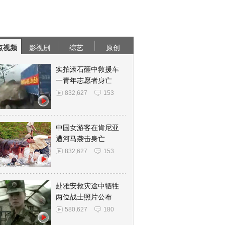
点视频
影视剧
综艺
原创
实拍滚石砸中救援车
一青年志愿者身亡
832,627
153
中国女游客在肯尼亚
遭河马袭击身亡
832,627
153
赴雅安救灾途中牺牲
两位战士照片公布
580,627
180