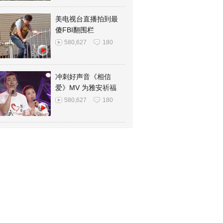
美电视台直播拍到最
傻FBI翻围栏
580,627
180
冲刺好声音《相信
爱》MV 为雅安祈福
580,627
180