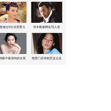
曾做过9次试管婴儿
张丰毅被网友骂人渣
伟眼中最清纯的女星
艳照门后张柏芝这么说