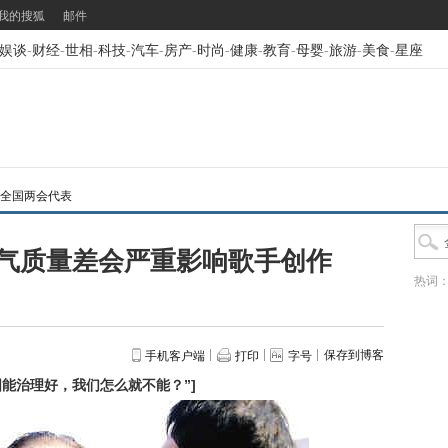
我的搜狐
邮件
娱谈
-
财经
-
世相
-
科技
-
汽车
-
房产
-
时尚
-
健康
-
教育
-
母婴
-
旅游
-
美食
-
星座
3年全国两会代表
气质量差会严重影响歌手创作
热词
保存到博客
手机客户端
打印
字号
国能治理好，我们怎么就不能？”
]