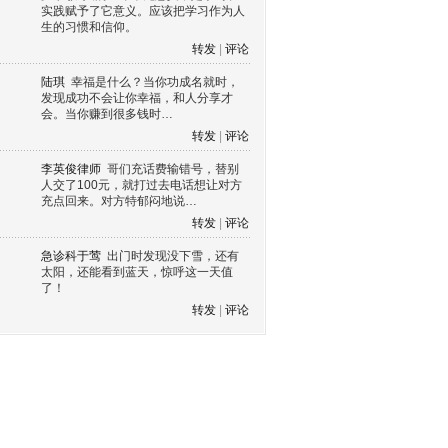
实践赋予了它意义。应该把学习作为人
生的习惯和信仰。
转发
|
评论
陆琪
幸福是什么？当你功成名就时，
发现成功不会让你幸福，和人分享才
会。当你赚到很多钱时…
转发
|
评论
李英俊律师
哥们充话费输错号，替别
人交了100元，就打过去电话想让对方
充点回来。对方特郁闷地说…
转发
|
评论
急诊科于莺
出门时发现没下雪，还有
太阳，还能看到蓝天，惊呼这一天值
了！
转发
|
评论