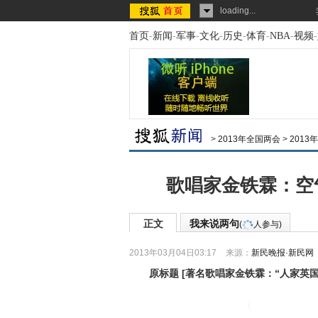
loading...
首页
-
新闻
-
军事
-
文化
-
历史
-
体育
-
NBA
-
视频
-
>
2013年全国两会
>
201
歌唱家金铁霖：空
正文
我来说两句
(
人参与)
2013年03月04日03:17
来源：
新民晚报·新民网
原标题
[
著名歌唱家金铁霖：“人家英