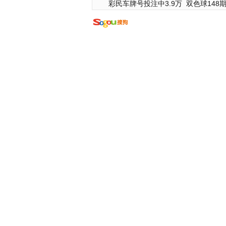
彩民车牌号投注中3.9万
双色球148期