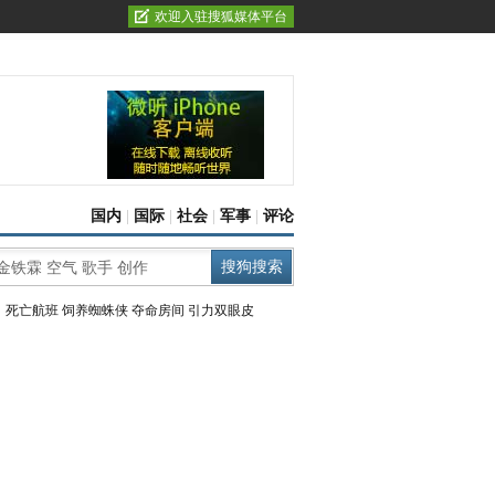
欢迎入驻搜狐媒体平台
国内
|
国际
|
社会
|
军事
|
评论
：
死亡航班
饲养蜘蛛侠
夺命房间
引力双眼皮