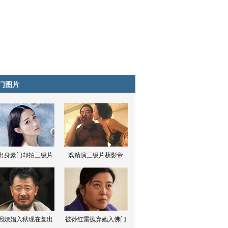
门图片
出身豪门却拍三级片
戏精演三级片获影帝
因嫖娼入狱现在复出
被孙红雷抛弃她入佛门