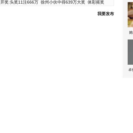
开奖:头奖11注666万
徐州小伙中得639万大奖
体彩摇奖
我要发布
她
卓