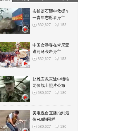
实拍滚石砸中救援车
一青年志愿者身亡
832,627
153
中国女游客在肯尼亚
遭河马袭击身亡
832,627
153
赴雅安救灾途中牺牲
两位战士照片公布
580,627
180
美电视台直播拍到最
傻FBI翻围栏
580,627
180