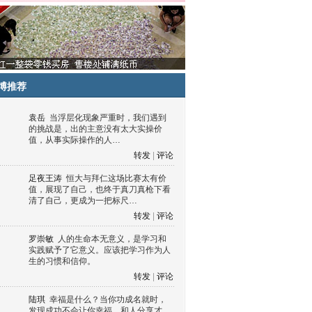
博推荐
袁岳
当浮层化现象严重时，我们遇到
的挑战是，出的主意没有太大实操价
值，从事实际操作的人…
转发
|
评论
足夜王涛
恒大与拜仁这场比赛太有价
值，展现了自己，也终于真刀真枪下看
清了自己，更成为一把标尺…
转发
|
评论
罗崇敏
人的生命本无意义，是学习和
实践赋予了它意义。应该把学习作为人
生的习惯和信仰。
转发
|
评论
陆琪
幸福是什么？当你功成名就时，
发现成功不会让你幸福，和人分享才