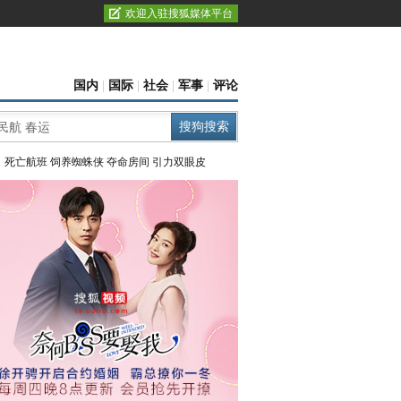
欢迎入驻搜狐媒体平台
国内
|
国际
|
社会
|
军事
|
评论
：
死亡航班
饲养蜘蛛侠
夺命房间
引力双眼皮