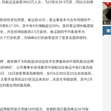
航运送旅客3810万人次，飞行班次28.9万班，同比分别增
段性变化明显。春运前10天，客运量基本与去年同期持平，
增长17.5%，其中有9天增幅超过20%。面对客运增长幅度较
微
化，共安排增加航班2.5万多班。春运期间平均客座率为
还推出了打折机票，为错峰出行的旅客提供了更多实惠和便利。
，都有赖于为民航提供信息技术支撑服务的中国民航信息网
行的神经”。公司董事长徐强要求中国航信在春运中执行最高级
5日、16日旅客离港高峰期间，实行6点30分至23点在岗值班。
各主要开放系统运行状况总体良好，未发生等级故障。其中2月
，达到黄金周的最高峰。
航班架次突破1600架次。首都机场日最高峰达1678架