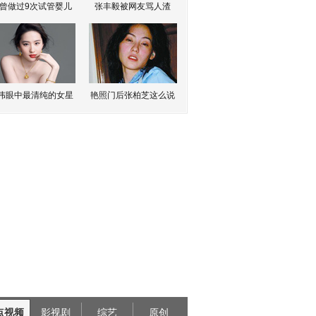
曾做过9次试管婴儿
张丰毅被网友骂人渣
伟眼中最清纯的女星
艳照门后张柏芝这么说
点视频
影视剧
综艺
原创