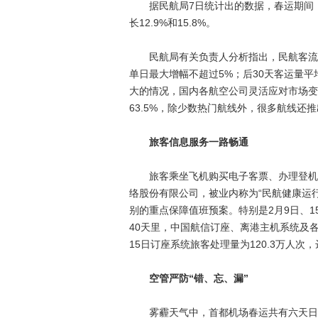
据民航局7日统计出的数据，春运期间，民
长12.9%和15.8%。
民航局有关负责人分析指出，民航客流阶
单日最大增幅不超过5%；后30天客运量平均
大的情况，国内各航空公司灵活应对市场变
63.5%，除少数热门航线外，很多航线
旅客信息服务一路畅通
旅客乘坐飞机购买电子客票、办理登机牌
络股份有限公司，被业内称为“民航健康运
别的重点保障值班预案。特别是2月9日、1
40天里，中国航信订座、离港主机系统及
15日订座系统旅客处理量为120.3万人次
空管严防“错、忘、漏”
雾霾天气中，首都机场春运共有六天日起降