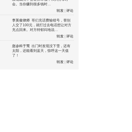
会。当你赚到很多钱时…
转发
|
评论
李英俊律师
哥们充话费输错号，替别
人交了100元，就打过去电话想让对方
充点回来。对方特郁闷地说…
转发
|
评论
急诊科于莺
出门时发现没下雪，还有
太阳，还能看到蓝天，惊呼这一天值
了！
转发
|
评论