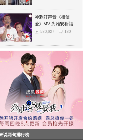
冲刺好声音《相信
爱》MV 为雅安祈福
580,627
180
来说两句排行榜