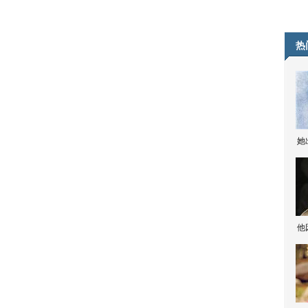
热
她
他