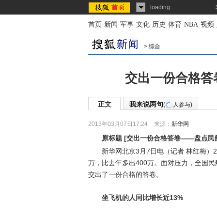
loading...
首页
-
新闻
-
军事
-
文化
-
历史
-
体育
-
NBA
-
视频
-
>
综合
交出一份合格答卷
正文
我来说两句
(
人参与)
2013年03月07日17:24
来源：
新华网
原标题
[
交出一份合格答卷——盘点民航
新华网北京3月7日电（记者 林红梅）201
万，比去年多出400万。面对压力，全国
交出了一份合格的答卷。
坐飞机的人同比增长近13%