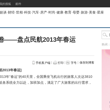
我的搜狐
邮件
娱谈
-
财经
-
世相
-
科技
-
汽车
-
房产
-
时尚
-
健康
-
教育
-
母婴
-
旅游
-
美食
-
星座
——盘点民航2013年春运
热词
保存到博客
手机客户端
打印
字号
2013年春运
]
3年“春运”的40天里，全国乘坐飞机出行的旅客人次达3810
民航各系统全力以赴，加班加点，满足了广大旅客的出行需求，