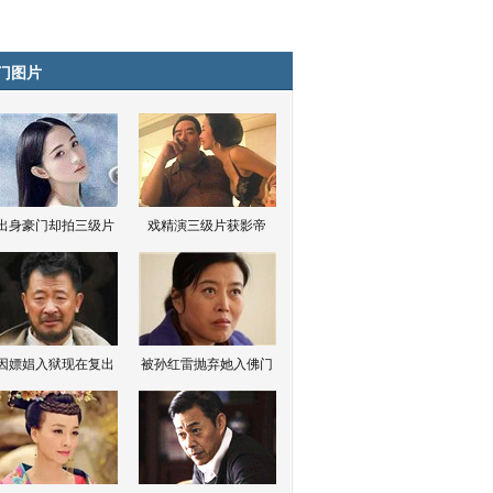
门图片
出身豪门却拍三级片
戏精演三级片获影帝
因嫖娼入狱现在复出
被孙红雷抛弃她入佛门