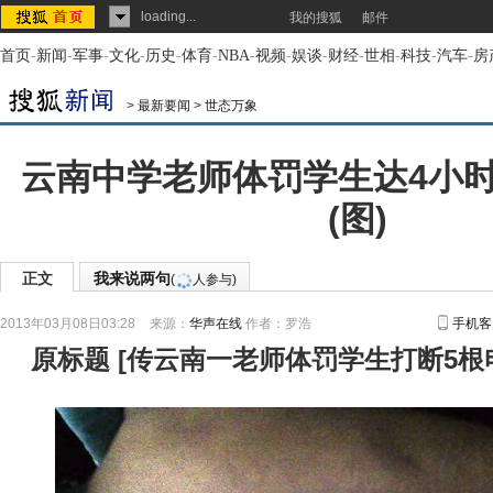
loading...
我的搜狐
邮件
首页
-
新闻
-
军事
-
文化
-
历史
-
体育
-
NBA
-
视频
-
娱谈
-
财经
-
世相
-
科技
-
汽车
-
房
>
最新要闻
>
世态万象
云南中学老师体罚学生达4小时
(图)
正文
我来说两句
(
人参与)
2013年03月08日03:28
来源：
华声在线
作者：罗浩
手机客
原标题
[
传云南一老师体罚学生打断5根