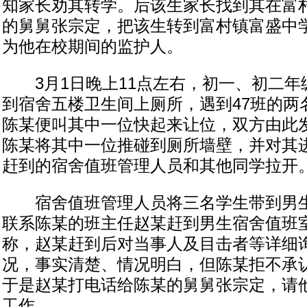
知家长劝其转学。后该生家长找到其在富
的舅舅张宗定，把该生转到富村镇富盛中
为他在校期间的监护人。
3月1日晚上11点左右，初一、初二年
到宿舍五楼卫生间上厕所，遇到47班的两
陈某便叫其中一位快起来让位，双方由此
陈某将其中一位推碰到厕所墙壁，并对其
赶到的宿舍值班管理人员和其他同学拉开
宿舍值班管理人员将三名学生带到男生
联系陈某的班主任赵某赶到男生宿舍值班
称，赵某赶到后对当事人及目击者等详细
况，事实清楚、情况明白，但陈某拒不承
于是赵某打电话给陈某的舅舅张宗定，请
工作。