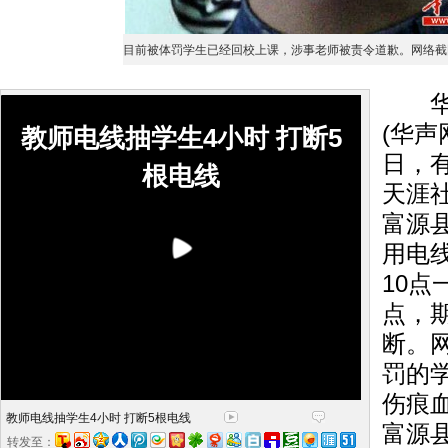
目前被体罚学生已经回校上课，涉事老师被责令道歉。网络截
华声
(华声
教师电线抽学生4小时 打断5
日，
根电线
天涯
富源
用电
10点
点，
断。
罚的
伤痕
教师电线抽学生4小时 打断5根电线
富源
转发至：