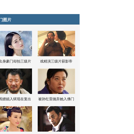
门图片
出身豪门却拍三级片
戏精演三级片获影帝
因嫖娼入狱现在复出
被孙红雷抛弃她入佛门