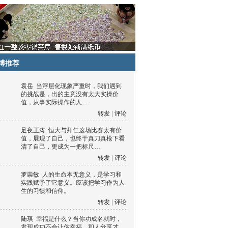
博推荐
袁岳
当浮层化现象严重时，我们遇到
的挑战是，出的主意没有太大实操价
值，从事实际操作的人…
转发
|
评论
足夜王涛
恒大与拜仁这场比赛太有价
值，展现了自己，也终于真刀真枪下看
清了自己，更成为一把标尺…
转发
|
评论
罗崇敏
人的生命本无意义，是学习和
实践赋予了它意义。应该把学习作为人
生的习惯和信仰。
转发
|
评论
陆琪
幸福是什么？当你功成名就时，
发现成功不会让你幸福，和人分享才