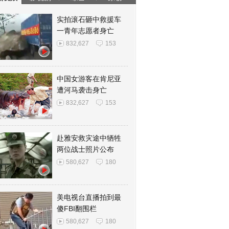
实拍滚石砸中救援车
一青年志愿者身亡
832,627
153
中国女游客在肯尼亚
遭河马袭击身亡
832,627
153
赴雅安救灾途中牺牲
两位战士照片公布
580,627
180
美电视台直播拍到最
傻FBI翻围栏
580,627
180