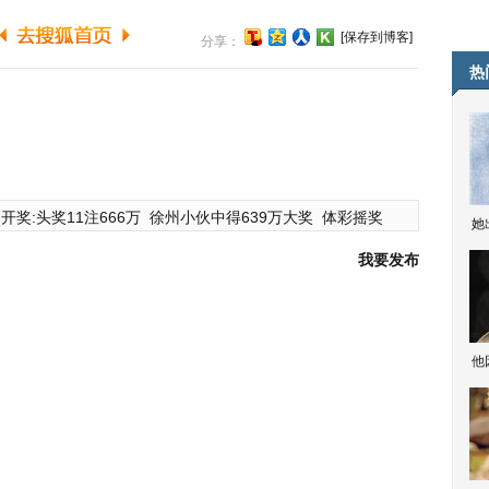
[保存到博客]
分享：
热
开奖:头奖11注666万
徐州小伙中得639万大奖
体彩摇奖
她
我要发布
他