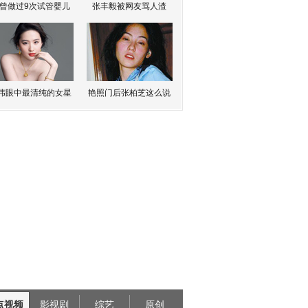
曾做过9次试管婴儿
张丰毅被网友骂人渣
伟眼中最清纯的女星
艳照门后张柏芝这么说
点视频
影视剧
综艺
原创