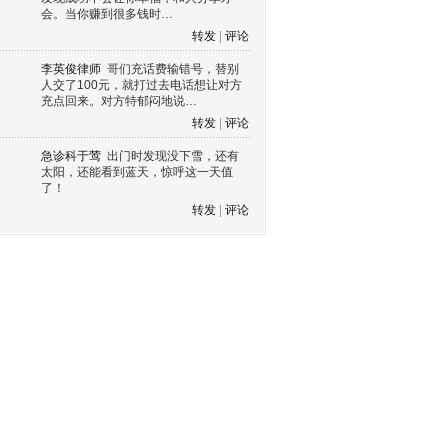
会。当你赚到很多钱时…
转发
|
评论
李英俊律师
哥们充话费输错号，替别
人交了100元，就打过去电话想让对方
充点回来。对方特郁闷地说…
转发
|
评论
急诊科于莺
出门时发现没下雪，还有
太阳，还能看到蓝天，惊呼这一天值
了！
转发
|
评论