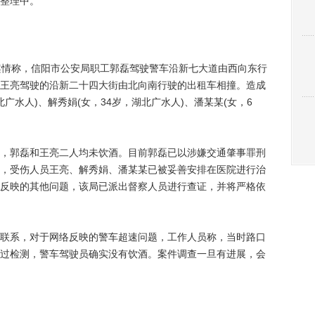
整理中。
情称，信阳市公安局职工郭磊驾驶警车沿新七大道由西向东行
王亮驾驶的沿新二十四大街由北向南行驶的出租车相撞。造成
广水人)、解秀娟(女，34岁，湖北广水人)、潘某某(女，6
郭磊和王亮二人均未饮酒。目前郭磊已以涉嫌交通肇事罪刑
，受伤人员王亮、解秀娟、潘某某已被妥善安排在医院进行治
反映的其他问题，该局已派出督察人员进行查证，并将严格依
系，对于网络反映的警车超速问题，工作人员称，当时路口
过检测，警车驾驶员确实没有饮酒。案件调查一旦有进展，会