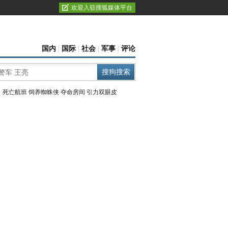
欢迎入驻搜狐媒体平台
国内
|
国际
|
社会
|
军事
|
评论
：
死亡航班
饲养蜘蛛侠
夺命房间
引力双眼皮