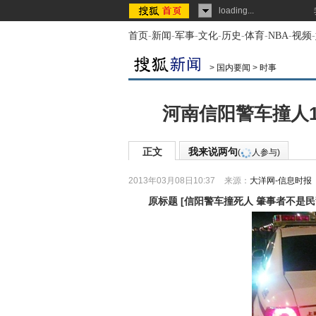
loading...
首页
-
新闻
-
军事
-
文化
-
历史
-
体育
-
NBA
-
视频
-
>
国内要闻
>
时事
河南信阳警车撞人1
正文
我来说两句
(
人参与)
2013年03月08日10:37
来源：
大洋网-信息时报
原标题
[
信阳警车撞死人 肇事者不是