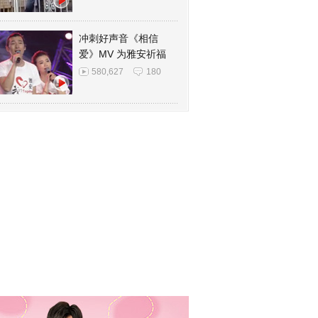
冲刺好声音《相信
爱》MV 为雅安祈福
580,627
180