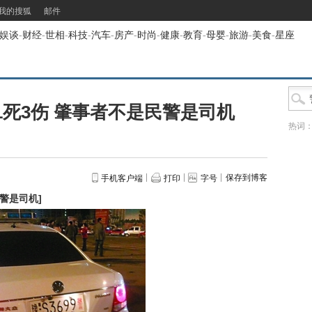
我的搜狐
邮件
娱谈
-
财经
-
世相
-
科技
-
汽车
-
房产
-
时尚
-
健康
-
教育
-
母婴
-
旅游
-
美食
-
星座
死3伤 肇事者不是民警是司机
热词
保存到博客
手机客户端
打印
字号
民警是司机
]