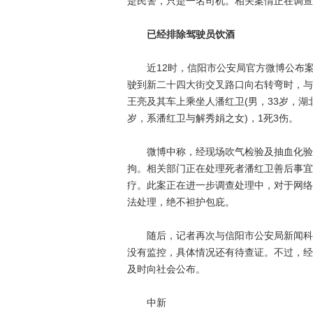
是民警，只是一名司机。相关案情正在调查
已经排除驾驶员饮酒
近12时，信阳市公安局官方微博公布案
驶到新二十四大街交叉路口向右转弯时，与
王亮及其车上乘坐人潘红卫(男，33岁，湖北
岁，系潘红卫与解秀娟之女)，1死3伤。
微博中称，经现场吹气检验及抽血化验，
拘。相关部门正在处理死者潘红卫善后事宜
疗。此案正在进一步调查处理中，对于网络
法处理，绝不袒护包庇。
随后，记者再次与信阳市公安局新闻科联
没有监控，具体情况还有待查证。不过，经
及时向社会公布。
中新