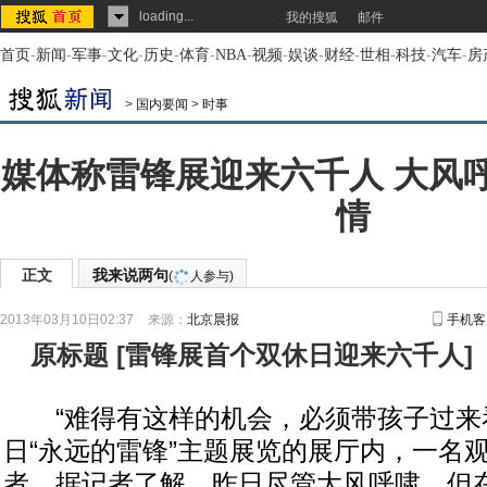
loading...
我的搜狐
邮件
首页
-
新闻
-
军事
-
文化
-
历史
-
体育
-
NBA
-
视频
-
娱谈
-
财经
-
世相
-
科技
-
汽车
-
房
>
国内要闻
>
时事
媒体称雷锋展迎来六千人 大风
情
正文
我来说两句
(
人参与)
2013年03月10日02:37
来源：
北京晨报
手机客
原标题
[
雷锋展首个双休日迎来六千人
]
“难得有这样的机会，必须带孩子过来看
日“永远的雷锋”主题展览的展厅内，一名
者。据记者了解，昨日尽管大风呼啸，但