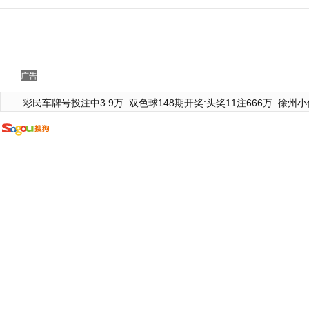
广告
彩民车牌号投注中3.9万
双色球148期开奖:头奖11注666万
徐州小