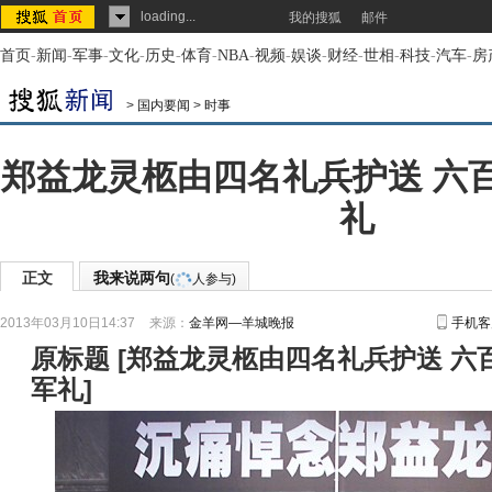
loading...
我的搜狐
邮件
首页
-
新闻
-
军事
-
文化
-
历史
-
体育
-
NBA
-
视频
-
娱谈
-
财经
-
世相
-
科技
-
汽车
-
房
>
国内要闻
>
时事
郑益龙灵柩由四名礼兵护送 六
礼
正文
我来说两句
(
人参与)
2013年03月10日14:37
来源：
金羊网—羊城晚报
手机客
原标题
[
郑益龙灵柩由四名礼兵护送 六
军礼
]