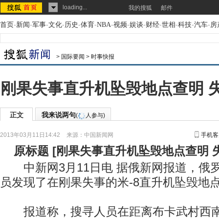
loading...
我的搜狐
邮件
首页
-
新闻
-
军事
-
文化
-
历史
-
体育
-
NBA
-
视频
-
娱谈
-
财经
-
世相
-
科技
-
汽车
-
房
>
国际要闻
>
时事快报
刚果失事直升机坠毁地点查明 
正文
我来说两句
(
人参与)
2013年03月11日14:42
来源：
中国新闻网
手机客
原标题
[
刚果失事直升机坠毁地点查明 
中新网3月11日电 据俄新网报道，俄
员发现了在刚果失事的米-8直升机坠毁地
报道称，搜寻人员在距离布卡武村西南15