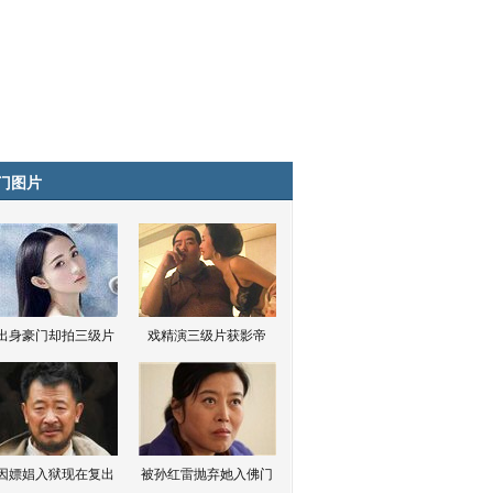
门图片
出身豪门却拍三级片
戏精演三级片获影帝
因嫖娼入狱现在复出
被孙红雷抛弃她入佛门