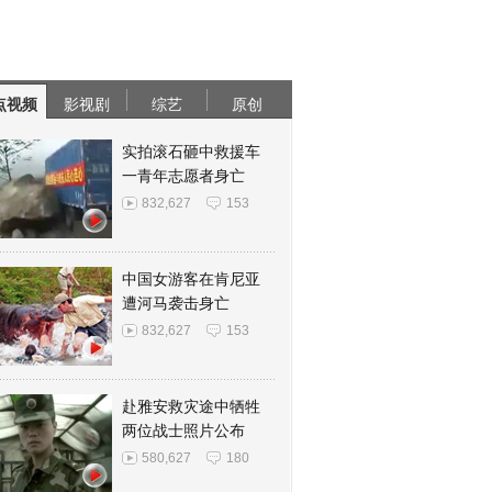
点视频
影视剧
综艺
原创
实拍滚石砸中救援车
一青年志愿者身亡
832,627
153
中国女游客在肯尼亚
遭河马袭击身亡
832,627
153
赴雅安救灾途中牺牲
两位战士照片公布
580,627
180