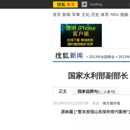
loading...
首页
-
新闻
-
军事
-
文化
-
历史
-
体育
-
NBA
-
视频
-
>
2013年全国两会
>
201
国家水利部副部长
正文
我来说两句
(
人参与)
2013年03月12日05:08
来源：
南方都市报
原标题
[
“暂未发现山东深井排污案例”
]