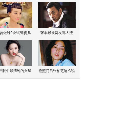
曾做过9次试管婴儿
张丰毅被网友骂人渣
伟眼中最清纯的女星
艳照门后张柏芝这么说