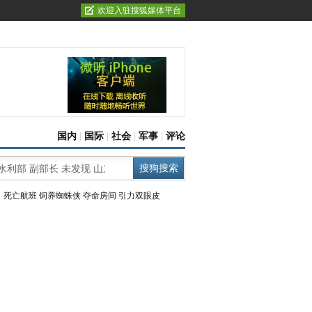
欢迎入驻搜狐媒体平台
国内
|
国际
|
社会
|
军事
|
评论
：
死亡航班
饲养蜘蛛侠
夺命房间
引力双眼皮