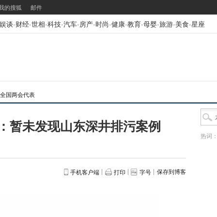
我的搜狐
邮件
娱谈
-
财经
-
世相
-
科技
-
汽车
-
房产
-
时尚
-
健康
-
教育
-
母婴
-
旅游
-
美食
-
星座
3年全国两会代表
：暂未发现山东深井排污案例
热词
保存到博客
手机客户端
打印
字号