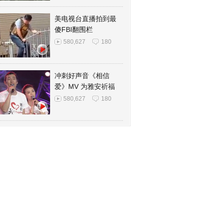
美电视台直播拍到最
傻FBI翻围栏
580,627
180
冲刺好声音《相信
爱》MV 为雅安祈福
580,627
180