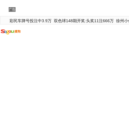
广告
彩民车牌号投注中3.9万
双色球148期开奖:头奖11注666万
徐州小