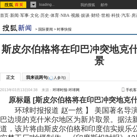
loading...
我的搜狐
邮件
首页
-
新闻
-
军事
-
文化
-
历史
-
体育
-
NBA
-
视频
-
娱谈
-
财经
-
世相
-
科技
-
汽车
-
房
>
国际要闻
>
时事快报
斯皮尔伯格将在印巴冲突地克
景
正文
我来说两句
(
人参与)
2013年03月13日04:38
来源：
环球时报-环球网
手机客
原标题
[
斯皮尔伯格将在印巴冲突地克
环球时报报道 赵一然 】 美国著名导
巴边境的克什米尔地区为新片取景。据法
道，该片将由斯皮尔伯格和印度信实娱乐公